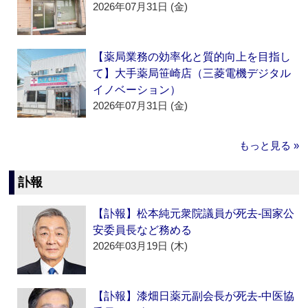
2026年07月31日 (金)
【薬局業務の効率化と質的向上を目指し
て】大手薬局笹崎店（三菱電機デジタル
イノベーション）
2026年07月31日 (金)
もっと見る »
訃報
【訃報】松本純元衆院議員が死去‐国家公
安委員長など務める
2026年03月19日 (木)
【訃報】漆畑日薬元副会長が死去‐中医協