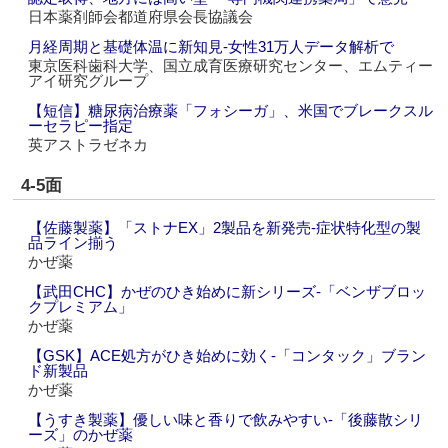
日本薬剤師会都道府県会長協議会
月経周期と基礎体温に新知見‐女性31万人データ解析で
東京医科歯科大学、国立成育医療研究センター、エムティー
アイ研究グループ
【短信】糖尿病治療薬「フォシーガ」、米国でブレークスル
ーセラピー指定
英アストラゼネカ
4-5面
【佐藤製薬】「ストナEX」2製品を新発売‐症状特化型の製
品ライン揃う
かぜ薬
【武田CHC】かぜのひき始めに新シリーズ‐「ベンザブロッ
クプレミアム」
かぜ薬
【GSK】ACE処方がひき始めに効く‐「コンタック」ブラン
ド新製品
かぜ薬
【うすき製薬】優しい味と香りで飲みやすい‐「後藤散シリ
ーズ」のかぜ薬