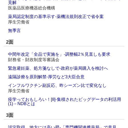
見解
医薬品医療機器総合機構
薬局認定制度の基準示す‐薬機法規則改正で省令案
厚生労働省
無季言
2面
中間年改定「全品で実施を」‐調整幅2％見直しも要求
財務省・財政制度等審議会
緊急避妊薬、処方箋なしで‐政府が薬局購入を検討へ
遠隔診療を原則解禁‐厚労など3大臣合意
インフルワクチン副反応、昨シーズン比で変化なし
厚生労働省
疫学っておもしろい！[8]‐集積されたビッグデータの利活用
(1)－NDBとは
3面
認定取得、地方には高い壁‐「専門機関連携薬局」で意見