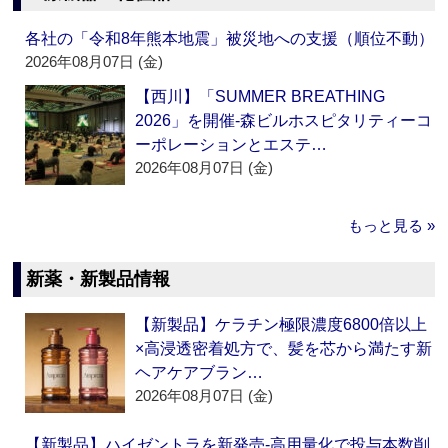
各社の「令和8年熊本地震」被災地への支援（順位不動）
2026年08月07日 (金)
【西川】「SUMMER BREATHING
2026」を開催‐森ビルホスピタリティーコ
ーポレーションとエステ…
2026年08月07日 (金)
もっと見る »
新薬・新製品情報
【新製品】ケラチン極限濃度6800倍以上
×高浸透密着処方で、髪を芯から満たす新
ヘアケアブラン…
2026年08月07日 (金)
【新製品】ハイゼントラを新発売‐高用量化で投与本数削