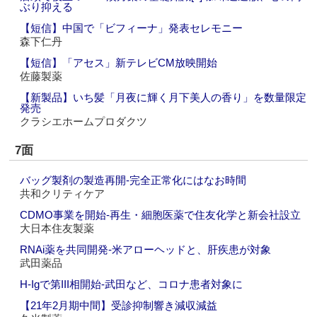
ぶり抑える
【短信】中国で「ビフィーナ」発表セレモニー
森下仁丹
【短信】「アセス」新テレビCM放映開始
佐藤製薬
【新製品】いち髪「月夜に輝く月下美人の香り」を数量限定
発売
クラシエホームプロダクツ
7面
バッグ製剤の製造再開‐完全正常化にはなお時間
共和クリティケア
CDMO事業を開始‐再生・細胞医薬で住友化学と新会社設立
大日本住友製薬
RNAi薬を共同開発‐米アローヘッドと、肝疾患が対象
武田薬品
H-Igで第III相開始‐武田など、コロナ患者対象に
【21年2月期中間】受診抑制響き減収減益