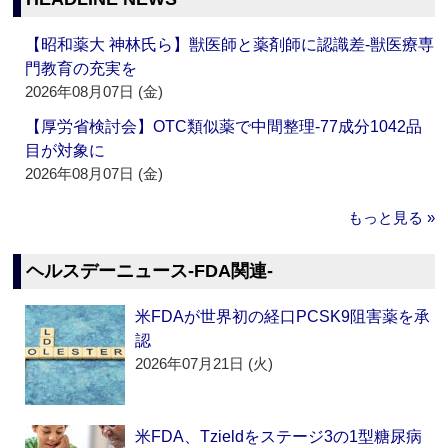
【昭和薬大 神林氏ら】獣医師と薬剤師に認識差‐獣医療専
門教育の充実を
2026年08月07日 (金)
【厚労省検討会】OTC類似薬で中間整理‐77成分1042品
目が対象に
2026年08月07日 (金)
もっと見る »
ヘルスデーニュース‐FDA関連‐
米FDAが世界初の経口PCSK9阻害薬を承
認
2026年07月21日 (火)
米FDA、Tzieldをステージ3の1型糖尿病