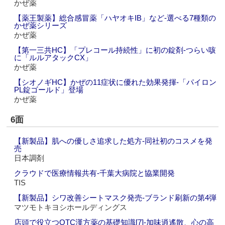
かぜ薬
【薬王製薬】総合感冒薬「ハヤオキIB」など‐選べる7種類の
かぜ薬シリーズ
かぜ薬
【第一三共HC】「プレコール持続性」に初の錠剤‐つらい咳
に「ルルアタックCX」
かぜ薬
【シオノギHC】かぜの11症状に優れた効果発揮‐「パイロン
PL錠ゴールド」登場
かぜ薬
6面
【新製品】肌への優しさ追求した処方‐同社初のコスメを発
売
日本調剤
クラウドで医療情報共有‐千葉大病院と協業開発
TIS
【新製品】シワ改善シートマスク発売‐ブランド刷新の第4弾
マツモトキヨシホールディングス
店頭で役立つOTC漢方薬の基礎知識[7]‐加味逍遙散、心の高