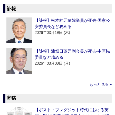
訃報
【訃報】松本純元衆院議員が死去‐国家公
安委員長など務める
2026年03月19日 (木)
【訃報】漆畑日薬元副会長が死去‐中医協
委員など務める
2026年03月09日 (月)
もっと見る »
寄稿
【ポスト・ブレグジット時代における英