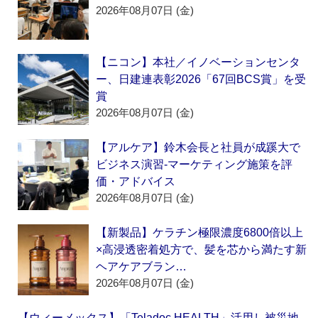
2026年08月07日 (金)
【ニコン】本社／イノベーションセンタ
ー、日建連表彰2026「67回BCS賞」を受
賞
2026年08月07日 (金)
【アルケア】鈴木会長と社員が成蹊大で
ビジネス演習‐マーケティング施策を評
価・アドバイス
2026年08月07日 (金)
【新製品】ケラチン極限濃度6800倍以上
×高浸透密着処方で、髪を芯から満たす新
ヘアケアブラン…
2026年08月07日 (金)
【ウィーメックス】「Teladoc HEALTH」活用し被災地