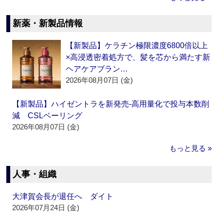
新薬・新製品情報
【新製品】ケラチン極限濃度6800倍以上
×高浸透密着処方で、髪を芯から満たす新
ヘアケアブラン…
2026年08月07日 (金)
【新製品】ハイゼントラを新発売‐高用量化で投与本数削
減 CSLベーリング
2026年08月07日 (金)
もっと見る »
人事・組織
大津賀会長が退任へ ダイト
2026年07月24日 (金)