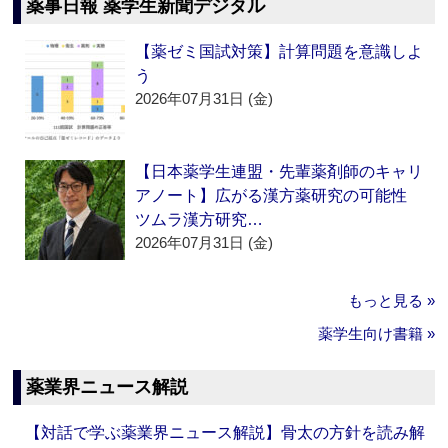
薬事日報 薬学生新聞デジタル
【薬ゼミ国試対策】計算問題を意識しよ
う
2026年07月31日 (金)
【日本薬学生連盟・先輩薬剤師のキャリ
アノート】広がる漢方薬研究の可能性
ツムラ漢方研究…
2026年07月31日 (金)
もっと見る »
薬学生向け書籍 »
薬業界ニュース解説
【対話で学ぶ薬業界ニュース解説】骨太の方針を読み解