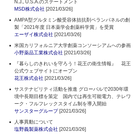
N.J., U.S.A.のステートメント
MSD株式会社
[2021/03/26]
AMPA型グルタミン酸受容体拮抗剤ペランパネルの創
製「2021年度 日本薬学会創薬科学賞」を受賞
エーザイ株式会社
[2021/03/26]
米国カリフォルニア大学創薬コンソーシアムへの参画
小野薬品工業株式会社
[2021/03/26]
『暮らしのきれいを守ろう！花王の衛生情報』 花王
公式ウェブサイトにオープン
花王株式会社
[2021/03/26]
サステナビリティ活動を推進 グローバルで2030年環
境中長期目標を策定 国内では再生可能電力、テレワ
ーク・フルフレックスタイム制を導入開始
サンスターグループ
[2021/03/26]
人事異動について
塩野義製薬株式会社
[2021/03/26]