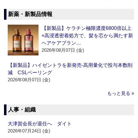
新薬・新製品情報
【新製品】ケラチン極限濃度6800倍以上
×高浸透密着処方で、髪を芯から満たす新
ヘアケアブラン…
2026年08月07日 (金)
【新製品】ハイゼントラを新発売‐高用量化で投与本数削
減 CSLベーリング
2026年08月07日 (金)
もっと見る »
人事・組織
大津賀会長が退任へ ダイト
2026年07月24日 (金)