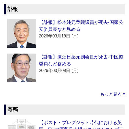
訃報
【訃報】松本純元衆院議員が死去‐国家公
安委員長など務める
2026年03月19日 (木)
【訃報】漆畑日薬元副会長が死去‐中医協
委員など務める
2026年03月09日 (月)
もっと見る »
寄稿
【ポスト・ブレグジット時代における英