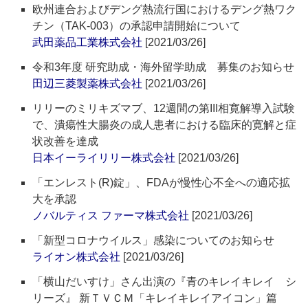
欧州連合およびデング熱流行国におけるデング熱ワク
チン（TAK-003）の承認申請開始について
武田薬品工業株式会社
[2021/03/26]
令和3年度 研究助成・海外留学助成 募集のお知らせ
田辺三菱製薬株式会社
[2021/03/26]
リリーのミリキズマブ、12週間の第III相寛解導入試験
で、潰瘍性大腸炎の成人患者における臨床的寛解と症
状改善を達成
日本イーライリリー株式会社
[2021/03/26]
「エンレスト(R)錠」、FDAが慢性心不全への適応拡
大を承認
ノバルティス ファーマ株式会社
[2021/03/26]
「新型コロナウイルス」感染についてのお知らせ
ライオン株式会社
[2021/03/26]
「横山だいすけ」さん出演の『青のキレイキレイ シ
リーズ』 新ＴＶＣＭ「キレイキレイアイコン」篇