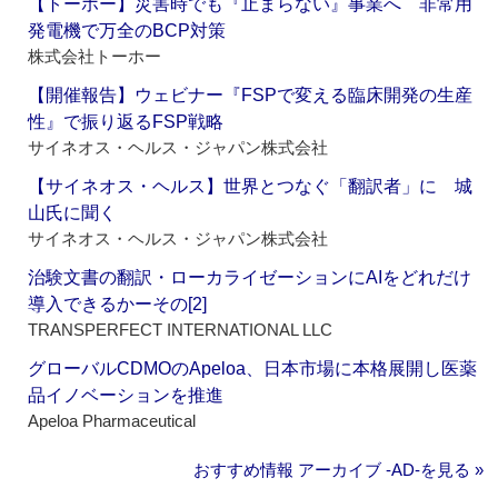
【トーホー】災害時でも『止まらない』事業へ 非常用
発電機で万全のBCP対策
株式会社トーホー
【開催報告】ウェビナー『FSPで変える臨床開発の生産
性』で振り返るFSP戦略
サイネオス・ヘルス・ジャパン株式会社
【サイネオス・ヘルス】世界とつなぐ「翻訳者」に 城
山氏に聞く
サイネオス・ヘルス・ジャパン株式会社
治験文書の翻訳・ローカライゼーションにAIをどれだけ
導入できるかーその[2]
TRANSPERFECT INTERNATIONAL LLC
グローバルCDMOのApeloa、日本市場に本格展開し医薬
品イノベーションを推進
Apeloa Pharmaceutical
おすすめ情報 アーカイブ ‐AD‐を見る »