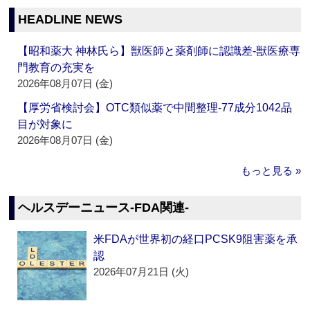
HEADLINE NEWS
【昭和薬大 神林氏ら】獣医師と薬剤師に認識差‐獣医療専
門教育の充実を
2026年08月07日 (金)
【厚労省検討会】OTC類似薬で中間整理‐77成分1042品
目が対象に
2026年08月07日 (金)
もっと見る »
ヘルスデーニュース‐FDA関連‐
米FDAが世界初の経口PCSK9阻害薬を承
認
2026年07月21日 (火)