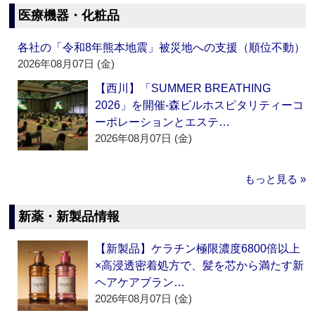
医療機器・化粧品
各社の「令和8年熊本地震」被災地への支援（順位不動）
2026年08月07日 (金)
【西川】「SUMMER BREATHING
2026」を開催‐森ビルホスピタリティーコ
ーポレーションとエステ…
2026年08月07日 (金)
もっと見る »
新薬・新製品情報
【新製品】ケラチン極限濃度6800倍以上
×高浸透密着処方で、髪を芯から満たす新
ヘアケアブラン…
2026年08月07日 (金)