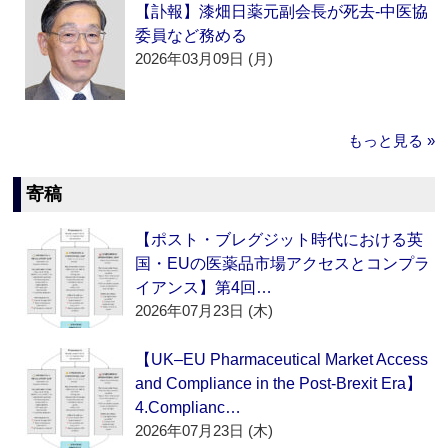
【訃報】漆畑日薬元副会長が死去‐中医協
委員など務める
2026年03月09日 (月)
もっと見る »
寄稿
【ポスト・ブレグジット時代における英
国・EUの医薬品市場アクセスとコンプラ
イアンス】第4回…
2026年07月23日 (木)
【UK–EU Pharmaceutical Market Access
and Compliance in the Post-Brexit Era】
4.Complianc…
2026年07月23日 (木)