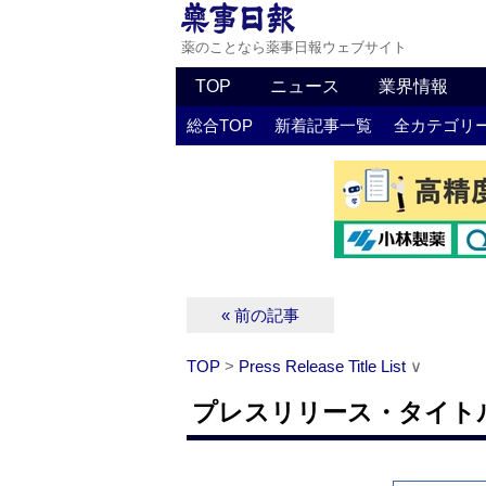
薬のことなら薬事日報ウェブサイト
TOP
ニュース
業界情報
総合TOP
新着記事一覧
全カテゴリ
« 前の記事
TOP
>
Press Release Title List
∨
プレスリリース・タイトルリス