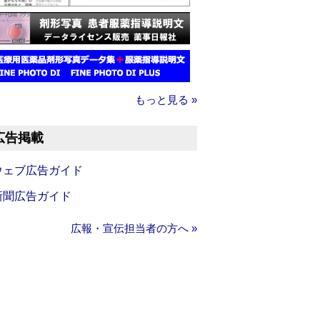
もっと見る »
広告掲載
ウェブ広告ガイド
新聞広告ガイド
広報・宣伝担当者の方へ »