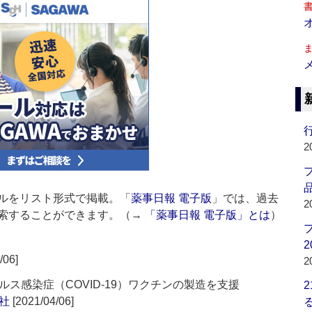
行
2
品
ルをリスト形式で掲載。「
薬事日報 電子版
」では、過去
2
索することができます。（→
「薬事日報 電子版」とは
）
2
/06]
2
ス感染症（COVID-19）ワクチンの製造を支援
社
[2021/04/06]