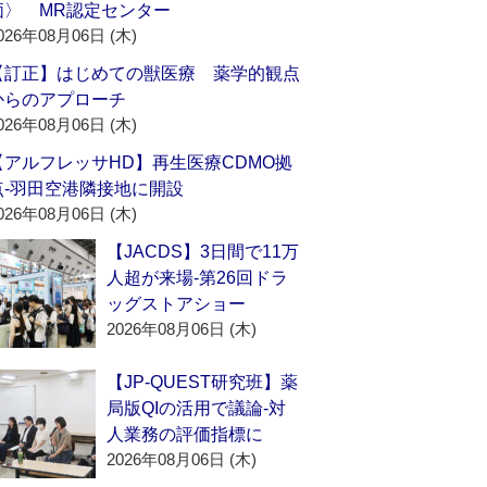
価〉 MR認定センター
026年08月06日 (木)
【訂正】はじめての獣医療 薬学的観点
からのアプローチ
026年08月06日 (木)
【アルフレッサHD】再生医療CDMO拠
点‐羽田空港隣接地に開設
026年08月06日 (木)
【JACDS】3日間で11万
人超が来場‐第26回ドラ
ッグストアショー
2026年08月06日 (木)
【JP-QUEST研究班】薬
局版QIの活用で議論‐対
人業務の評価指標に
2026年08月06日 (木)