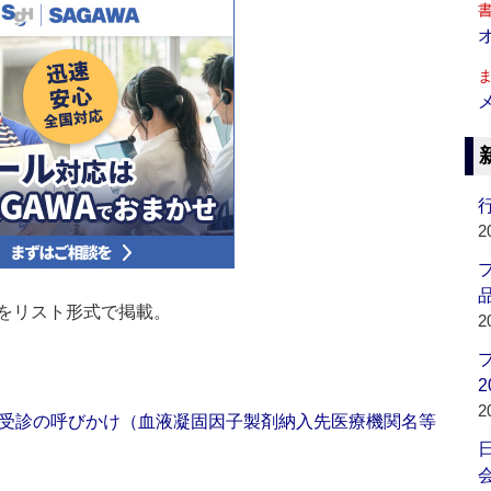
行
2
品
をリスト形式で掲載。
2
2
2
受診の呼びかけ（血液凝固因子製剤納入先医療機関名等
会