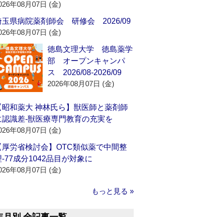
026年08月07日 (金)
埼玉県病院薬剤師会 研修会 2026/09
026年08月07日 (金)
徳島文理大学 徳島薬学
部 オープンキャンパ
ス 2026/08-2026/09
2026年08月07日 (金)
【昭和薬大 神林氏ら】獣医師と薬剤師
に認識差‐獣医療専門教育の充実を
026年08月07日 (金)
【厚労省検討会】OTC類似薬で中間整
理‐77成分1042品目が対象に
026年08月07日 (金)
もっと見る »