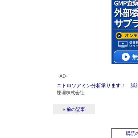
‐AD‐
ニトロソアミン分析承ります！ 詳
蝶理株式会社
« 前の記事
購読の