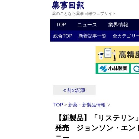
薬のことなら薬事日報ウェブサイト
TOP
ニュース
業界情報
総合TOP
新着記事一覧
全カテゴリ
« 前の記事
TOP
>
新薬・新製品情報
∨
【新製品】「リステリン
発売 ジョンソン・エン
ニー