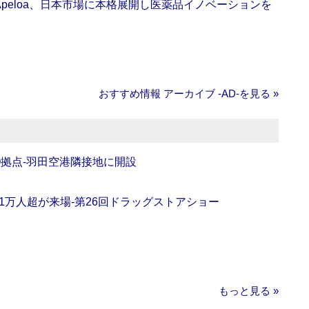
Apeloa、日本市場に本格展開し医薬品イノベーションを
おすすめ情報 アーカイブ ‐AD‐を見る »
O拠点‐羽田空港隣接地に開設
11万人超が来場‐第26回ドラッグストアショー
もっと見る »