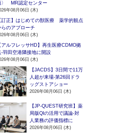
価〉 MR認定センター
026年08月06日 (木)
【訂正】はじめての獣医療 薬学的観点
からのアプローチ
026年08月06日 (木)
【アルフレッサHD】再生医療CDMO拠
点‐羽田空港隣接地に開設
026年08月06日 (木)
【JACDS】3日間で11万
人超が来場‐第26回ドラ
ッグストアショー
2026年08月06日 (木)
【JP-QUEST研究班】薬
局版QIの活用で議論‐対
人業務の評価指標に
2026年08月06日 (木)