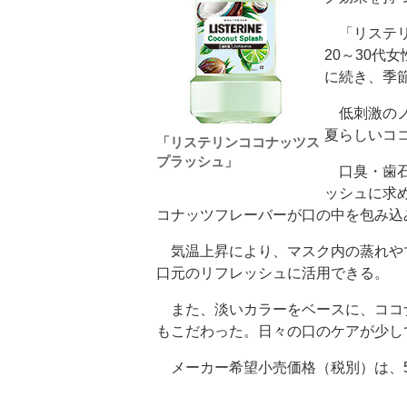
「リステリ
20～30代
に続き、季
低刺激のノ
夏らしいコ
「リステリンココナッツス
プラッシュ」
口臭・歯石
ッシュに求
コナッツフレーバーが口の中を包み込
気温上昇により、マスク内の蒸れや
口元のリフレッシュに活用できる。
また、淡いカラーをベースに、ココ
もこだわった。日々の口のケアが少し
メーカー希望小売価格（税別）は、50