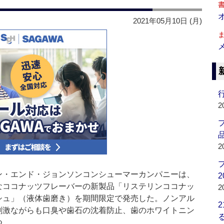
2021年05月10日 (月)
行
2
品
2
・エンド・ジョンソンコンシューマーカンパニーは、
2
なココナッツフレーバーの新製品「リステリンココナッ
2
シュ」（液体歯磨き）を期間限定で発売した。ノンアル
刺激ながらも口臭や歯石の沈着防止、歯のホワイトニン
つ。