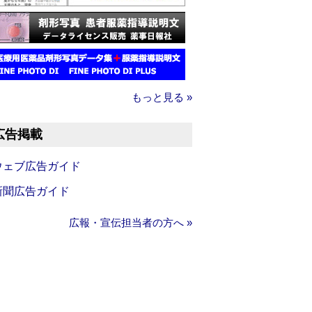
もっと見る »
広告掲載
ウェブ広告ガイド
新聞広告ガイド
広報・宣伝担当者の方へ »