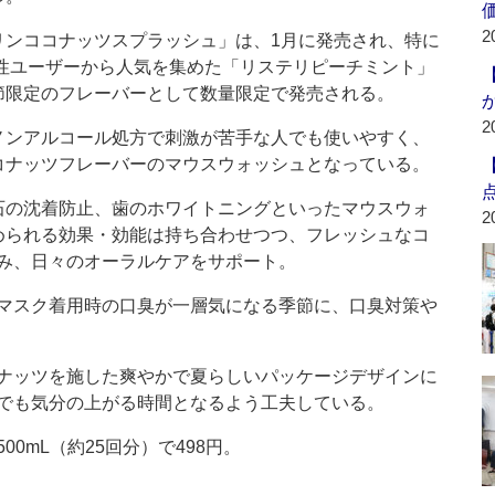
2
ンココナッツスプラッシュ」は、1月に発売され、特に
女性ユーザーから人気を集めた「リステリピーチミント」
節限定のフレーバーとして数量限定で発売される。
2
ンアルコール処方で刺激が苦手な人でも使いやすく、
コナッツフレーバーのマウスウォッシュとなっている。
の沈着防止、歯のホワイトニングといったマウスウォ
2
められる効果・効能は持ち合わせつつ、フレッシュなコ
み、日々のオーラルケアをサポート。
マスク着用時の口臭が一層気になる季節に、口臭対策や
ナッツを施した爽やかで夏らしいパッケージデザインに
でも気分の上がる時間となるよう工夫している。
0mL（約25回分）で498円。