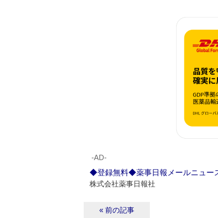
‐AD‐
◆登録無料◆薬事日報メールニュー
株式会社薬事日報社
« 前の記事