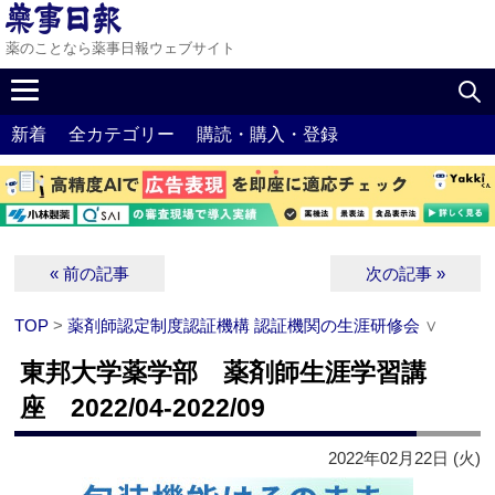
薬のことなら薬事日報ウェブサイト
新着
全カテゴリー
購読・購入・登録
« 前の記事
次の記事 »
TOP
>
薬剤師認定制度認証機構 認証機関の生涯研修会
∨
東邦大学薬学部 薬剤師生涯学習講
座 2022/04-2022/09
2022年02月22日 (火)