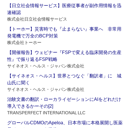
【日立社会情報サービス】医療従事者が副作用情報を迅
速確認
株式会社日立社会情報サービス
【トーホー】災害時でも『止まらない』事業へ 非常用
発電機で万全のBCP対策
株式会社トーホー
【開催報告】ウェビナー『FSPで変える臨床開発の生産
性』で振り返るFSP戦略
サイネオス・ヘルス・ジャパン株式会社
【サイネオス・ヘルス】世界とつなぐ「翻訳者」に 城
山氏に聞く
サイネオス・ヘルス・ジャパン株式会社
治験文書の翻訳・ローカライゼーションにAIをどれだけ
導入できるかーその[2]
TRANSPERFECT INTERNATIONAL LLC
グローバルCDMOのApeloa、日本市場に本格展開し医薬