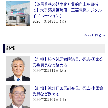
【薬局業務の効率化と質的向上を目指し
て】大手薬局笹崎店（三菱電機デジタル
イノベーション）
2026年07月31日 (金)
もっと見る »
訃報
【訃報】松本純元衆院議員が死去‐国家公
安委員長など務める
2026年03月19日 (木)
【訃報】漆畑日薬元副会長が死去‐中医協
委員など務める
2026年03月09日 (月)