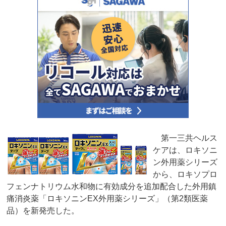
第一三共ヘルス
ケアは、ロキソニ
ン外用薬シリーズ
から、ロキソプロ
フェンナトリウム水和物に有効成分を追加配合した外用鎮
痛消炎薬「ロキソニンEX外用薬シリーズ」（第2類医薬
品）を新発売した。