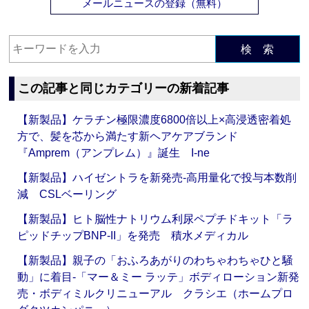
メールニュースの登録（無料）
検 索
この記事と同じカテゴリーの新着記事
【新製品】ケラチン極限濃度6800倍以上×高浸透密着処
方で、髪を芯から満たす新ヘアケアブランド
『Amprem（アンプレム）』誕生 I-ne
【新製品】ハイゼントラを新発売‐高用量化で投与本数削
減 CSLベーリング
【新製品】ヒト脳性ナトリウム利尿ペプチドキット「ラ
ピッドチップBNP-II」を発売 積水メディカル
【新製品】親子の「おふろあがりのわちゃわちゃひと騒
動」に着目‐「マー＆ミー ラッテ」ボディローション新発
売・ボディミルクリニューアル クラシエ（ホームプロ