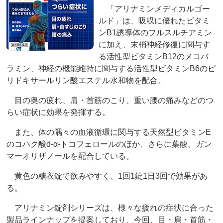
「アリナミンメディカルゴー
ルド」は、吸収に優れたビタミ
ンB1誘導体のフルスルチアミン
に加え、末梢神経修復に関与す
る活性型ビタミンB12のメコバ
ラミン、神経の機能維持に関与する活性型ビタミンB6のピ
リドキサールリン酸エステル水和物を配合。
目の奥の疲れ、肩・首筋のこり、重い腰の痛みなどのつ
らい症状に効果を発揮する。
また、体の隅々の血液循環に関与する天然型ビタミンE
のコハク酸d-α-トコフェロールのほか、さらに葉酸、ガン
マーオリザノールを配合している。
黄色の糖衣錠で飲みやすく、1回1錠1日3回で効果があ
る。
アリナミン錠剤シリーズは、様々な疲れの症状に合った
製品ラインナップを提案しており、今回、目・肩・首筋・