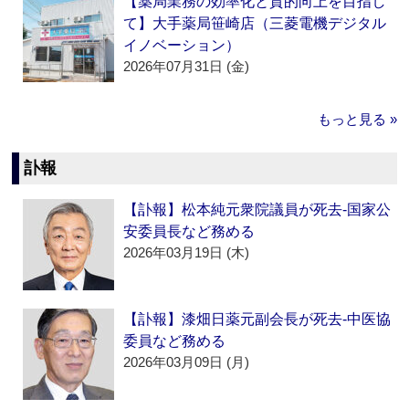
【薬局業務の効率化と質的向上を目指し
て】大手薬局笹崎店（三菱電機デジタル
イノベーション）
2026年07月31日 (金)
もっと見る »
訃報
【訃報】松本純元衆院議員が死去‐国家公
安委員長など務める
2026年03月19日 (木)
【訃報】漆畑日薬元副会長が死去‐中医協
委員など務める
2026年03月09日 (月)