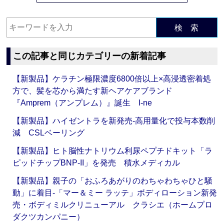
検 索
この記事と同じカテゴリーの新着記事
【新製品】ケラチン極限濃度6800倍以上×高浸透密着処
方で、髪を芯から満たす新ヘアケアブランド
『Amprem（アンプレム）』誕生 I-ne
【新製品】ハイゼントラを新発売‐高用量化で投与本数削
減 CSLベーリング
【新製品】ヒト脳性ナトリウム利尿ペプチドキット「ラ
ピッドチップBNP-II」を発売 積水メディカル
【新製品】親子の「おふろあがりのわちゃわちゃひと騒
動」に着目‐「マー＆ミー ラッテ」ボディローション新発
売・ボディミルクリニューアル クラシエ（ホームプロ
ダクツカンパニー）