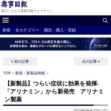
薬のことなら薬事日報ウェブサイト
新着
全カテゴリー
購読・購入・登録
« 前の記事
次の記事 »
TOP
>
新薬・新製品情報
∨
【新製品】つらい症状に効果を発揮‐
「アリナミン」から新発売 アリナミ
ン製薬
2022年05月27日 (金)