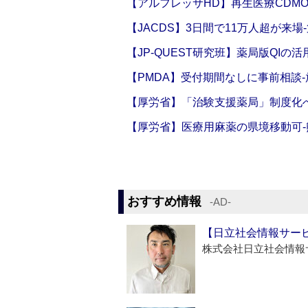
【アルフレッサHD】再生医療CDM
【JACDS】3日間で11万人超が来場
【JP-QUEST研究班】薬局版QIの
【PMDA】受付期間なしに事前相談
【厚労省】「治験支援薬局」制度化へ
【厚労省】医療用麻薬の県境移動可
おすすめ情報
‐AD‐
【日立社会情報サー
株式会社日立社会情報