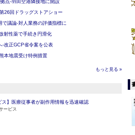
O拠点‐羽田空港隣接地に開設
‐第26回ドラッグストアショー
活用で議論‐対人業務の評価指標に
‐放射性薬で手続き円滑化
‐改正GCP省令案を公表
‐熊本地震受け特例措置
もっと見る »
ビス】医療従事者が副作用情報を迅速確認
サービス