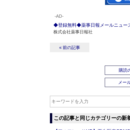
‐AD‐
◆登録無料◆薬事日報メールニュー
株式会社薬事日報社
« 前の記事
購読の
メー
この記事と同じカテゴリーの新