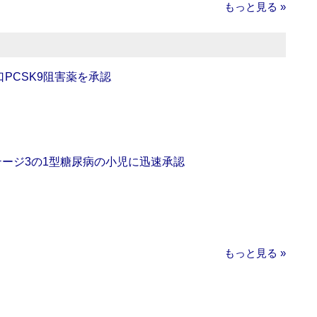
もっと見る »
口PCSK9阻害薬を承認
をステージ3の1型糖尿病の小児に迅速承認
もっと見る »