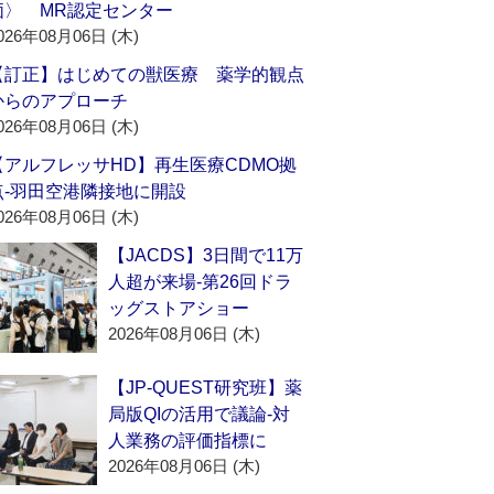
価〉 MR認定センター
026年08月06日 (木)
【訂正】はじめての獣医療 薬学的観点
からのアプローチ
026年08月06日 (木)
【アルフレッサHD】再生医療CDMO拠
点‐羽田空港隣接地に開設
026年08月06日 (木)
【JACDS】3日間で11万
人超が来場‐第26回ドラ
ッグストアショー
2026年08月06日 (木)
【JP-QUEST研究班】薬
局版QIの活用で議論‐対
人業務の評価指標に
2026年08月06日 (木)