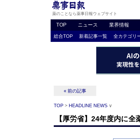
薬のことなら薬事日報ウェブサイト
TOP
ニュース
業界情報
総合TOP
新着記事一覧
全カテゴリ
« 前の記事
TOP
>
HEADLINE NEWS
∨
【厚労省】24年度内に全