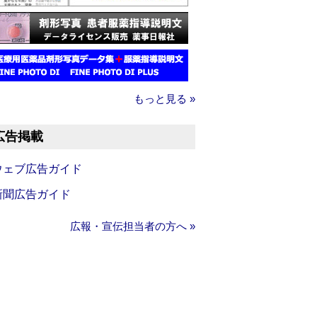
もっと見る »
広告掲載
ウェブ広告ガイド
新聞広告ガイド
広報・宣伝担当者の方へ »