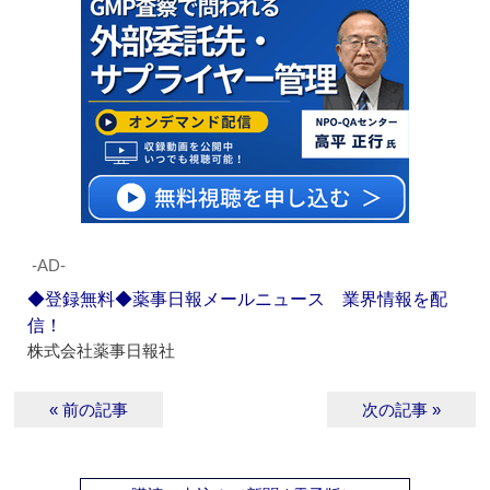
‐AD‐
◆登録無料◆薬事日報メールニュース 業界情報を配
信！
株式会社薬事日報社
« 前の記事
次の記事 »