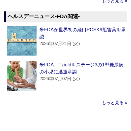
もっと見る »
ヘルスデーニュース‐FDA関連‐
米FDAが世界初の経口PCSK9阻害薬を承
認
2026年07月21日 (火)
米FDA、Tzieldをステージ3の1型糖尿病
の小児に迅速承認
2026年07月07日 (火)
もっと見る »