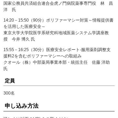
国家公務員共済組合連合会虎ノ門病院薬事専門役 林 昌
洋 氏
14:20－15:50（90分）ポリファーマシー対策～情報提供書
を活用した医療安全～
東京大学大学院医学系研究科地域医薬システム学講座教
授 今井 博久 氏
15:55－16:25（30分）医療安全レポート‐服用薬剤調整支
援料2を含むポリファーマシーへの取組み
クオール（株）中部薬局事業本部・統括主任 佐藤 洋助
氏
定員
300名
申し込み方法