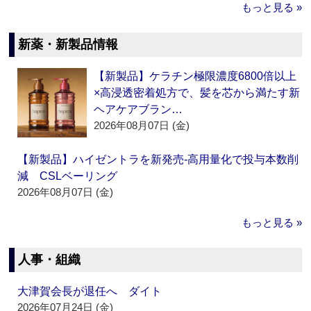
もっと見る »
新薬・新製品情報
【新製品】ケラチン極限濃度6800倍以上
×高浸透密着処方で、髪を芯から満たす新
ヘアケアブラン…
2026年08月07日 (金)
【新製品】ハイゼントラを新発売‐高用量化で投与本数削
減 CSLベーリング
2026年08月07日 (金)
もっと見る »
人事・組織
大津賀会長が退任へ ダイト
2026年07月24日 (金)