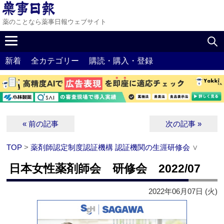
薬のことなら薬事日報ウェブサイト
新着
全カテゴリー
購読・購入・登録
« 前の記事
次の記事 »
TOP
>
薬剤師認定制度認証機構 認証機関の生涯研修会
∨
日本女性薬剤師会 研修会 2022/07
2022年06月07日 (火)