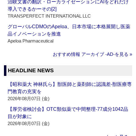
治験文書の翻訳・ローカライゼーションにAIをどれだけ
導入できるかーその[2]
TRANSPERFECT INTERNATIONAL LLC
グローバルCDMOのApeloa、日本市場に本格展開し医薬
品イノベーションを推進
Apeloa Pharmaceutical
おすすめ情報 アーカイブ ‐AD‐を見る »
HEADLINE NEWS
【昭和薬大 神林氏ら】獣医師と薬剤師に認識差‐獣医療専
門教育の充実を
2026年08月07日 (金)
【厚労省検討会】OTC類似薬で中間整理‐77成分1042品
目が対象に
2026年08月07日 (金)