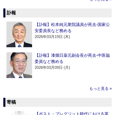
訃報
【訃報】松本純元衆院議員が死去‐国家公
安委員長など務める
2026年03月19日 (木)
【訃報】漆畑日薬元副会長が死去‐中医協
委員など務める
2026年03月09日 (月)
もっと見る »
寄稿
【ポスト・ブレグジット時代における英