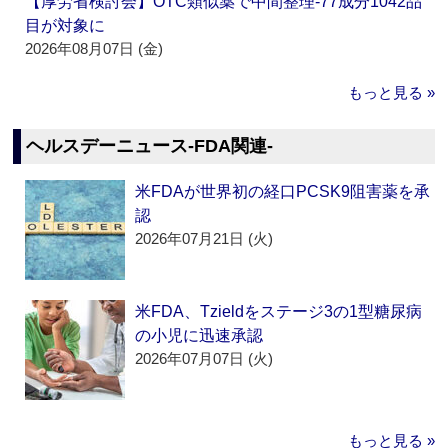
【厚労省検討会】OTC類似薬で中間整理‐77成分1042品
目が対象に
2026年08月07日 (金)
もっと見る »
ヘルスデーニュース‐FDA関連‐
米FDAが世界初の経口PCSK9阻害薬を承
認
2026年07月21日 (火)
米FDA、Tzieldをステージ3の1型糖尿病
の小児に迅速承認
2026年07月07日 (火)
もっと見る »