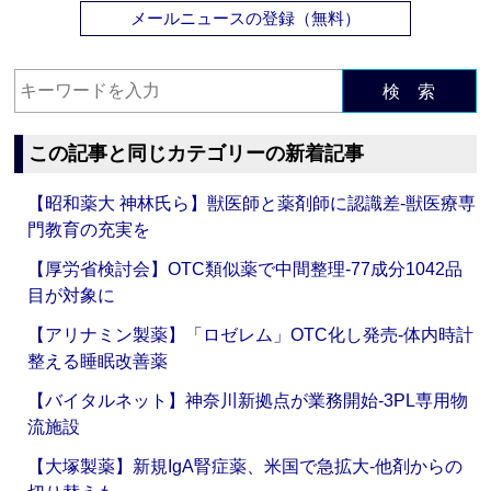
メールニュースの登録（無料）
検 索
この記事と同じカテゴリーの新着記事
【昭和薬大 神林氏ら】獣医師と薬剤師に認識差‐獣医療専
門教育の充実を
【厚労省検討会】OTC類似薬で中間整理‐77成分1042品
目が対象に
【アリナミン製薬】「ロゼレム」OTC化し発売‐体内時計
整える睡眠改善薬
【バイタルネット】神奈川新拠点が業務開始‐3PL専用物
流施設
【大塚製薬】新規IgA腎症薬、米国で急拡大‐他剤からの