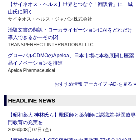
【サイネオス・ヘルス】世界とつなぐ「翻訳者」に 城
山氏に聞く
サイネオス・ヘルス・ジャパン株式会社
治験文書の翻訳・ローカライゼーションにAIをどれだけ
導入できるかーその[2]
TRANSPERFECT INTERNATIONAL LLC
グローバルCDMOのApeloa、日本市場に本格展開し医薬
品イノベーションを推進
Apeloa Pharmaceutical
おすすめ情報 アーカイブ ‐AD‐を見る »
HEADLINE NEWS
【昭和薬大 神林氏ら】獣医師と薬剤師に認識差‐獣医療専
門教育の充実を
2026年08月07日 (金)