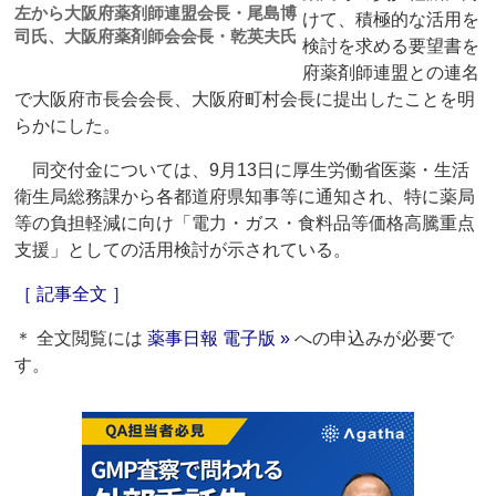
左から大阪府薬剤師連盟会長・尾島博
けて、積極的な活用を
司氏、大阪府薬剤師会会長・乾英夫氏
検討を求める要望書を
府薬剤師連盟との連名
で大阪府市長会会長、大阪府町村会長に提出したことを明
らかにした。
同交付金については、9月13日に厚生労働省医薬・生活
衛生局総務課から各都道府県知事等に通知され、特に薬局
等の負担軽減に向け「電力・ガス・食料品等価格高騰重点
支援」としての活用検討が示されている。
［ 記事全文 ］
＊ 全文閲覧には
薬事日報 電子版 »
への申込みが必要で
す。