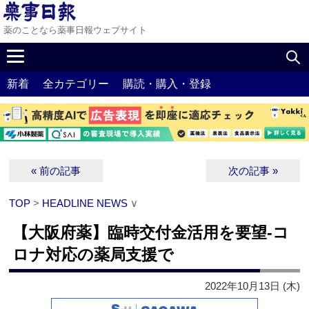
薬のことなら薬事日報ウェブサイト
新着
全カテゴリー
購読・購入・登録
« 前の記事
次の記事 »
TOP
>
HEADLINE NEWS
∨
【大阪府薬】臨時交付金活用を要望‐コ
ロナ対応の薬局支援で
2022年10月13日 (木)