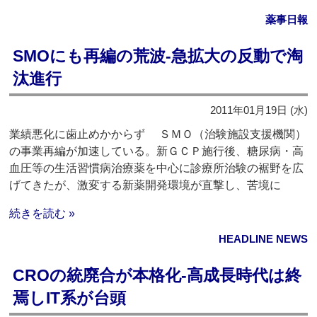
薬事日報
SMOにも再編の荒波‐急拡大の反動で淘
汰進行
2011年01月19日 (水)
業績悪化に歯止めかからず ＳＭＯ（治験施設支援機関）
の事業再編が加速している。新ＧＣＰ施行後、糖尿病・高
血圧等の生活習慣病治療薬を中心に診療所治験の裾野を広
げてきたが、激変する新薬開発環境が直撃し、苦境に
続きを読む »
HEADLINE NEWS
CROの統廃合が本格化‐高成長時代は終
焉しIT系が台頭