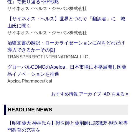
性』で振り返るFSP戦略
サイネオス・ヘルス・ジャパン株式会社
【サイネオス・ヘルス】世界とつなぐ「翻訳者」に 城
山氏に聞く
サイネオス・ヘルス・ジャパン株式会社
治験文書の翻訳・ローカライゼーションにAIをどれだけ
導入できるかーその[2]
TRANSPERFECT INTERNATIONAL LLC
グローバルCDMOのApeloa、日本市場に本格展開し医薬
品イノベーションを推進
Apeloa Pharmaceutical
おすすめ情報 アーカイブ ‐AD‐を見る »
HEADLINE NEWS
【昭和薬大 神林氏ら】獣医師と薬剤師に認識差‐獣医療専
門教育の充実を