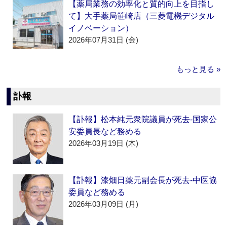
【薬局業務の効率化と質的向上を目指し
て】大手薬局笹崎店（三菱電機デジタル
イノベーション）
2026年07月31日 (金)
もっと見る »
訃報
【訃報】松本純元衆院議員が死去‐国家公
安委員長など務める
2026年03月19日 (木)
【訃報】漆畑日薬元副会長が死去‐中医協
委員など務める
2026年03月09日 (月)