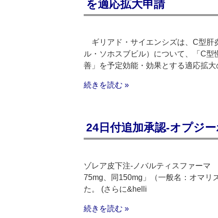
を適応拡大申請
ギリアド・サイエンシズは、C型肝
ル・ソホスブビル）について、「C型
善」を予定効能・効果とする適応拡大
続きを読む »
24日付追加承認‐オプジ
ゾレア皮下注‐ノバルティスファーマ 
75mg、同150mg」（一般名：オ
た。 (さらに&helli
続きを読む »