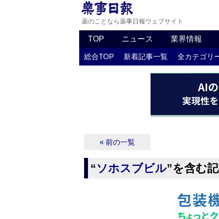
薬のことなら薬事日報ウェブサイト
TOP
ニュース
業界情報
総合TOP
新着記事一覧
全カテゴリ
« 前の一覧
“
ソホスブビル
”を含む