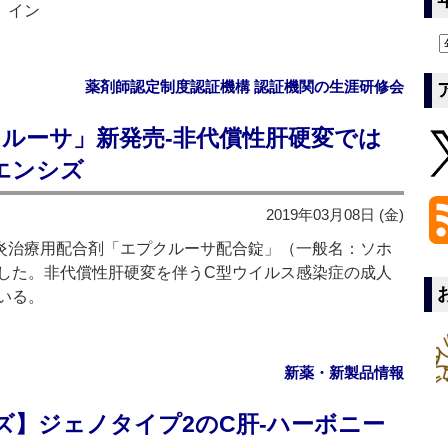
、イン
薬剤師認定制度認証機構 認証機関の生涯研修会
ルーサ」新発売‐非代償性肝硬変では
エンシズ
2019年03月08日 (金)
炎治療用配合剤「エプクルーサ配合錠」（一般名：ソホ
した。非代償性肝硬変を伴うC型ウイルス感染症の成人
いる。
新薬・新製品情報
ズ】ジェノタイプ2のC肝‐ハーボニー