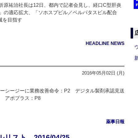
原祐治社長は12日、都内で記者会見し、経口C型肝炎
」の適応拡大、「ソホスブビル／ベルパタスビル配合
滅を目指す
HEADLINE NEWS
2016年05月02日 (月)
ビーシージーに業務改善命令：P2 デジタル製剤承認見送
 アポプラス：P8
薬事日報
ト 2016/04/25