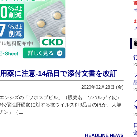
行
2
用薬に注意‐14品目で添付文書を改訂
品
2020年02月28日 (金)
2
エンシズの「ソホスブビル」（販売名：ソバルディ錠）
非代償性肝硬変に対する抗ウイルス剤9品目のほか、大塚
2
チン」（ニ
2
会
HEADLINE NEWS