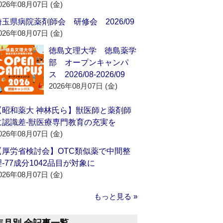
026年08月07日 (金)
埼玉県病院薬剤師会 研修会 2026/09
026年08月07日 (金)
徳島文理大学 徳島薬学
部 オープンキャンパ
ス 2026/08-2026/09
2026年08月07日 (金)
【昭和薬大 神林氏ら】獣医師と薬剤師
に認識差‐獣医療専門教育の充実を
026年08月07日 (金)
【厚労省検討会】OTC類似薬で中間整
理‐77成分1042品目が対象に
026年08月07日 (金)
もっと見る »