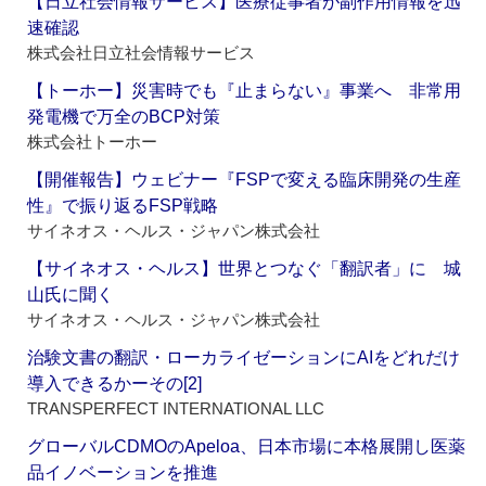
【日立社会情報サービス】医療従事者が副作用情報を迅
速確認
株式会社日立社会情報サービス
【トーホー】災害時でも『止まらない』事業へ 非常用
発電機で万全のBCP対策
株式会社トーホー
【開催報告】ウェビナー『FSPで変える臨床開発の生産
性』で振り返るFSP戦略
サイネオス・ヘルス・ジャパン株式会社
【サイネオス・ヘルス】世界とつなぐ「翻訳者」に 城
山氏に聞く
サイネオス・ヘルス・ジャパン株式会社
治験文書の翻訳・ローカライゼーションにAIをどれだけ
導入できるかーその[2]
TRANSPERFECT INTERNATIONAL LLC
グローバルCDMOのApeloa、日本市場に本格展開し医薬
品イノベーションを推進