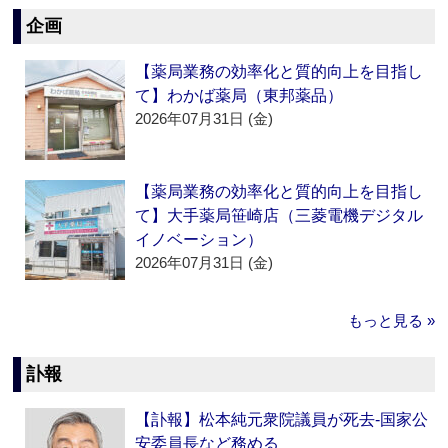
企画
【薬局業務の効率化と質的向上を目指し
て】わかば薬局（東邦薬品）
2026年07月31日 (金)
【薬局業務の効率化と質的向上を目指し
て】大手薬局笹崎店（三菱電機デジタル
イノベーション）
2026年07月31日 (金)
もっと見る »
訃報
【訃報】松本純元衆院議員が死去‐国家公
安委員長など務める