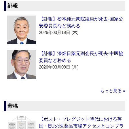
訃報
【訃報】松本純元衆院議員が死去‐国家公
安委員長など務める
2026年03月19日 (木)
【訃報】漆畑日薬元副会長が死去‐中医協
委員など務める
2026年03月09日 (月)
もっと見る »
寄稿
【ポスト・ブレグジット時代における英
国・EUの医薬品市場アクセスとコンプラ