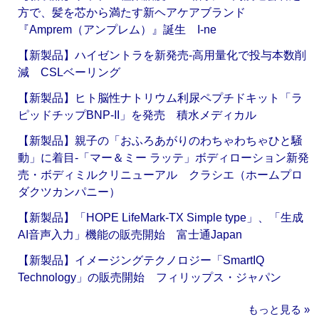
方で、髪を芯から満たす新ヘアケアブランド
『Amprem（アンプレム）』誕生 I-ne
【新製品】ハイゼントラを新発売‐高用量化で投与本数削
減 CSLベーリング
【新製品】ヒト脳性ナトリウム利尿ペプチドキット「ラ
ピッドチップBNP-II」を発売 積水メディカル
【新製品】親子の「おふろあがりのわちゃわちゃひと騒
動」に着目‐「マー＆ミー ラッテ」ボディローション新発
売・ボディミルクリニューアル クラシエ（ホームプロ
ダクツカンパニー）
【新製品】「HOPE LifeMark-TX Simple type」、「生成
AI音声入力」機能の販売開始 富士通Japan
【新製品】イメージングテクノロジー「SmartIQ
Technology」の販売開始 フィリップス・ジャパン
もっと見る »