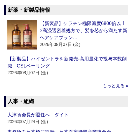
新薬・新製品情報
【新製品】ケラチン極限濃度6800倍以上
×高浸透密着処方で、髪を芯から満たす新
ヘアケアブラン…
2026年08月07日 (金)
【新製品】ハイゼントラを新発売‐高用量化で投与本数削
減 CSLベーリング
2026年08月07日 (金)
もっと見る »
人事・組織
大津賀会長が退任へ ダイト
2026年07月24日 (金)
事務所を日本橋に移転 日本医療機器産業連合会