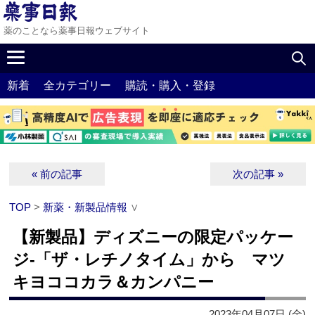
薬のことなら薬事日報ウェブサイト
新着
全カテゴリー
購読・購入・登録
« 前の記事
次の記事 »
TOP
>
新薬・新製品情報
∨
【新製品】ディズニーの限定パッケー
ジ‐「ザ・レチノタイム」から マツ
キヨココカラ＆カンパニー
2023年04月07日 (金)