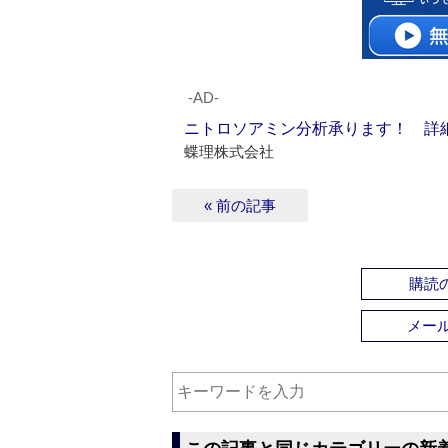
‐AD‐
ニトロソアミン分析承ります！ 詳
蝶理株式会社
« 前の記事
購読の
メー