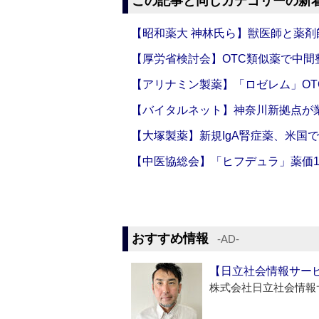
この記事と同じカテゴリーの新
【昭和薬大 神林氏ら】獣医師と薬剤
【厚労省検討会】OTC類似薬で中間整
【アリナミン製薬】「ロゼレム」OT
【バイタルネット】神奈川新拠点が業
【大塚製薬】新規IgA腎症薬、米国
【中医協総会】「ヒフデュラ」薬価1
おすすめ情報
‐AD‐
【日立社会情報サー
株式会社日立社会情報