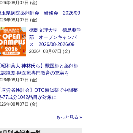
026年08月07日 (金)
埼玉県病院薬剤師会 研修会 2026/09
026年08月07日 (金)
徳島文理大学 徳島薬学
部 オープンキャンパ
ス 2026/08-2026/09
2026年08月07日 (金)
【昭和薬大 神林氏ら】獣医師と薬剤師
に認識差‐獣医療専門教育の充実を
026年08月07日 (金)
【厚労省検討会】OTC類似薬で中間整
理‐77成分1042品目が対象に
026年08月07日 (金)
もっと見る »