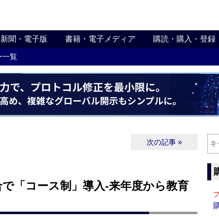
新聞・電子版
書籍・電子メディア
購読・購入・登録
ー一覧
次の記事 »
合で「コース制」導入‐来年度から教育