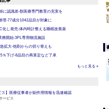
着記事
師に認識差‐獣医療専門教育の充実を
理‐77成分1042品目が対象に
C化し発売‐体内時計整える睡眠改善薬
務開始‐3PL専用物流施設
で急拡大‐他剤からの切り替えも
5％下げ‐8品目の再算定など了承
もっと見る »
ビス】医療従事者が副作用情報を迅速確認
サービス