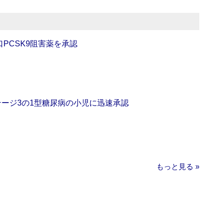
口PCSK9阻害薬を承認
をステージ3の1型糖尿病の小児に迅速承認
もっと見る »