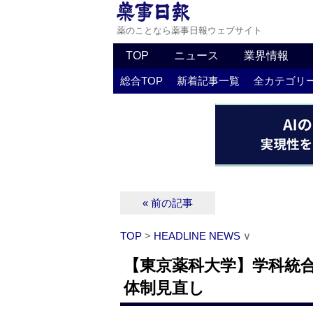
薬のことなら薬事日報ウェブサイト
TOP
ニュース
業界情報
総合TOP
新着記事一覧
全カテゴリ
« 前の記事
TOP
>
HEADLINE NEWS
∨
【東京薬科大学】学科統
体制見直し