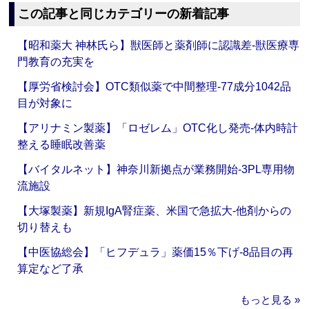
この記事と同じカテゴリーの新着記事
【昭和薬大 神林氏ら】獣医師と薬剤師に認識差‐獣医療専
門教育の充実を
【厚労省検討会】OTC類似薬で中間整理‐77成分1042品
目が対象に
【アリナミン製薬】「ロゼレム」OTC化し発売‐体内時計
整える睡眠改善薬
【バイタルネット】神奈川新拠点が業務開始‐3PL専用物
流施設
【大塚製薬】新規IgA腎症薬、米国で急拡大‐他剤からの
切り替えも
【中医協総会】「ヒフデュラ」薬価15％下げ‐8品目の再
算定など了承
もっと見る »