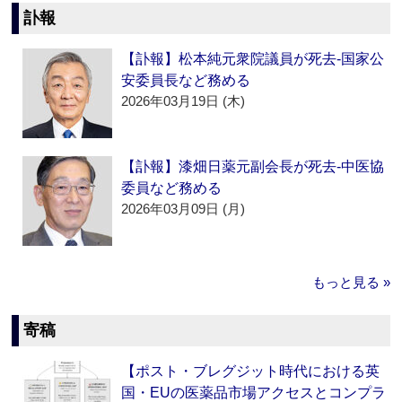
訃報
【訃報】松本純元衆院議員が死去‐国家公
安委員長など務める
2026年03月19日 (木)
【訃報】漆畑日薬元副会長が死去‐中医協
委員など務める
2026年03月09日 (月)
もっと見る »
寄稿
【ポスト・ブレグジット時代における英
国・EUの医薬品市場アクセスとコンプラ