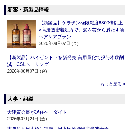
新薬・新製品情報
【新製品】ケラチン極限濃度6800倍以上
×高浸透密着処方で、髪を芯から満たす新
ヘアケアブラン…
2026年08月07日 (金)
【新製品】ハイゼントラを新発売‐高用量化で投与本数削
減 CSLベーリング
2026年08月07日 (金)
もっと見る »
人事・組織
大津賀会長が退任へ ダイト
2026年07月24日 (金)
事務所を日本橋に移転 日本医療機器産業連合会