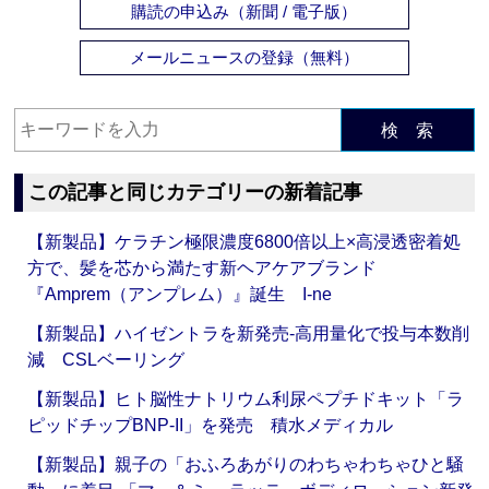
購読の申込み（新聞 / 電子版）
メールニュースの登録（無料）
検 索
この記事と同じカテゴリーの新着記事
【新製品】ケラチン極限濃度6800倍以上×高浸透密着処
方で、髪を芯から満たす新ヘアケアブランド
『Amprem（アンプレム）』誕生 I-ne
【新製品】ハイゼントラを新発売‐高用量化で投与本数削
減 CSLベーリング
【新製品】ヒト脳性ナトリウム利尿ペプチドキット「ラ
ピッドチップBNP-II」を発売 積水メディカル
【新製品】親子の「おふろあがりのわちゃわちゃひと騒