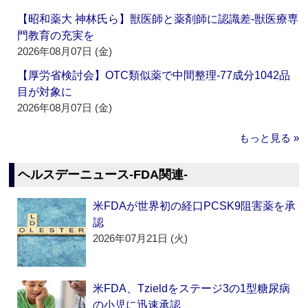
【昭和薬大 神林氏ら】獣医師と薬剤師に認識差‐獣医療専
門教育の充実を
2026年08月07日 (金)
【厚労省検討会】OTC類似薬で中間整理‐77成分1042品
目が対象に
2026年08月07日 (金)
もっと見る »
ヘルスデーニュース‐FDA関連‐
米FDAが世界初の経口PCSK9阻害薬を承
認
2026年07月21日 (火)
米FDA、Tzieldをステージ3の1型糖尿病
の小児に迅速承認