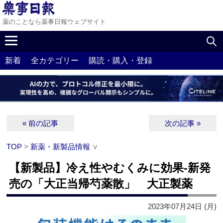
薬のことなら薬事日報ウェブサイト
新着
全カテゴリー
購読・購入・登録
« 前の記事
次の記事 »
TOP
>
新薬・新製品情報
∨
【新製品】冷え性やむくみに効果‐新発
売の「大正当帰芍薬散」 大正製薬
2023年07月24日 (月)