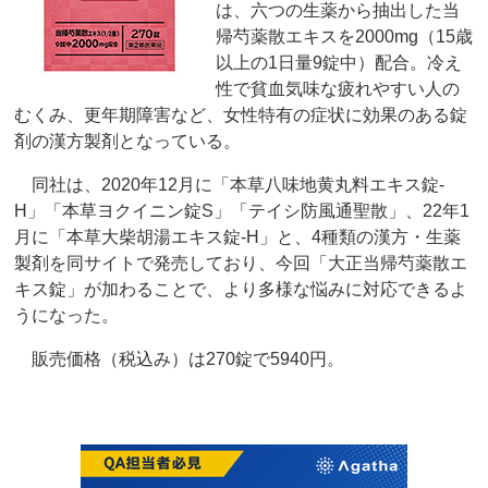
は、六つの生薬から抽出した当
帰芍薬散エキスを2000mg（15歳
以上の1日量9錠中）配合。冷え
性で貧血気味な疲れやすい人の
むくみ、更年期障害など、女性特有の症状に効果のある錠
剤の漢方製剤となっている。
同社は、2020年12月に「本草八味地黄丸料エキス錠-
H」「本草ヨクイニン錠S」「テイシ防風通聖散」、22年1
月に「本草大柴胡湯エキス錠-H」と、4種類の漢方・生薬
製剤を同サイトで発売しており、今回「大正当帰芍薬散エ
キス錠」が加わることで、より多様な悩みに対応できるよ
うになった。
販売価格（税込み）は270錠で5940円。