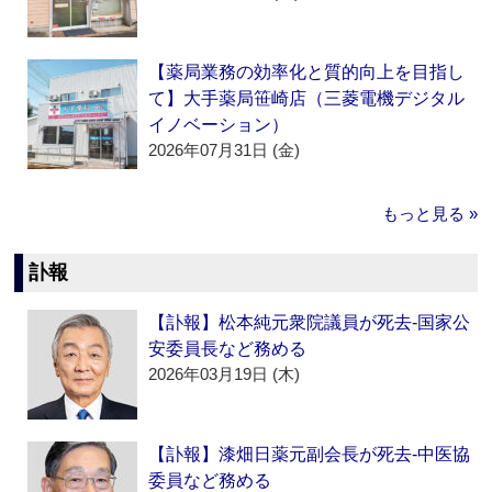
【薬局業務の効率化と質的向上を目指し
て】大手薬局笹崎店（三菱電機デジタル
イノベーション）
2026年07月31日 (金)
もっと見る »
訃報
【訃報】松本純元衆院議員が死去‐国家公
安委員長など務める
2026年03月19日 (木)
【訃報】漆畑日薬元副会長が死去‐中医協
委員など務める