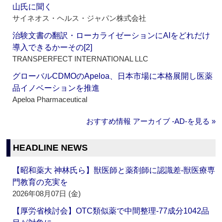
山氏に聞く
サイネオス・ヘルス・ジャパン株式会社
治験文書の翻訳・ローカライゼーションにAIをどれだけ
導入できるかーその[2]
TRANSPERFECT INTERNATIONAL LLC
グローバルCDMOのApeloa、日本市場に本格展開し医薬
品イノベーションを推進
Apeloa Pharmaceutical
おすすめ情報 アーカイブ ‐AD‐を見る »
HEADLINE NEWS
【昭和薬大 神林氏ら】獣医師と薬剤師に認識差‐獣医療専
門教育の充実を
2026年08月07日 (金)
【厚労省検討会】OTC類似薬で中間整理‐77成分1042品