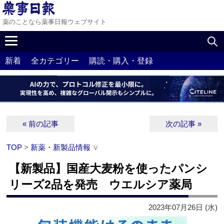
薬のことなら薬事日報ウェブサイト
新着
全カテゴリー
購読・購入・登録
« 前の記事
次の記事 »
TOP
>
新薬・新製品情報
∨
【新製品】国産大麦粉を使ったパンシ
リーズ2品を発売 ウエルシア薬局
2023年07月26日 (水)