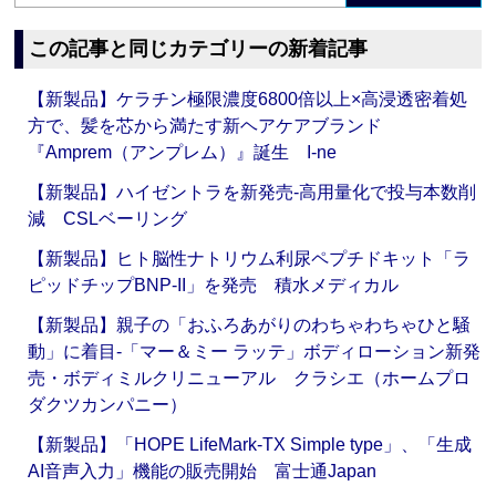
この記事と同じカテゴリーの新着記事
【新製品】ケラチン極限濃度6800倍以上×高浸透密着処
方で、髪を芯から満たす新ヘアケアブランド
『Amprem（アンプレム）』誕生 I-ne
【新製品】ハイゼントラを新発売‐高用量化で投与本数削
減 CSLベーリング
【新製品】ヒト脳性ナトリウム利尿ペプチドキット「ラ
ピッドチップBNP-II」を発売 積水メディカル
【新製品】親子の「おふろあがりのわちゃわちゃひと騒
動」に着目‐「マー＆ミー ラッテ」ボディローション新発
売・ボディミルクリニューアル クラシエ（ホームプロ
ダクツカンパニー）
【新製品】「HOPE LifeMark-TX Simple type」、「生成
AI音声入力」機能の販売開始 富士通Japan