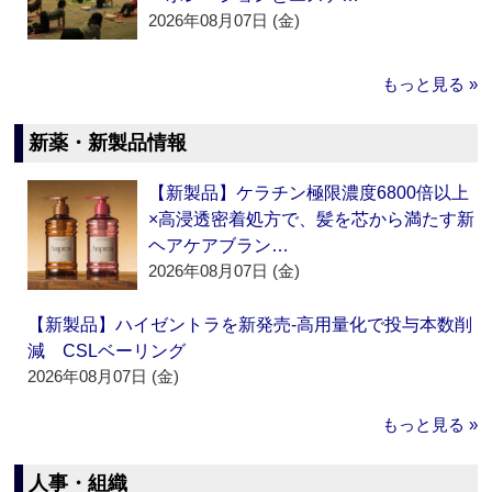
2026年08月07日 (金)
もっと見る »
新薬・新製品情報
【新製品】ケラチン極限濃度6800倍以上
×高浸透密着処方で、髪を芯から満たす新
ヘアケアブラン…
2026年08月07日 (金)
【新製品】ハイゼントラを新発売‐高用量化で投与本数削
減 CSLベーリング
2026年08月07日 (金)
もっと見る »
人事・組織