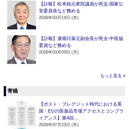
【訃報】松本純元衆院議員が死去‐国家公
安委員長など務める
2026年03月19日 (木)
【訃報】漆畑日薬元副会長が死去‐中医協
委員など務める
2026年03月09日 (月)
もっと見る »
寄稿
【ポスト・ブレグジット時代における英
国・EUの医薬品市場アクセスとコンプラ
イアンス】第4回…
2026年07月23日 (木)