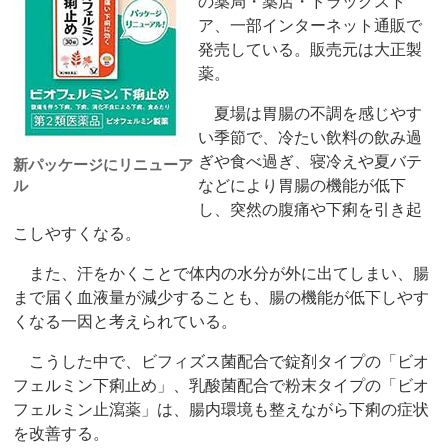
の薬局・薬店・ドラッグスト
ア、一部インターネット通販で
発売している。販売元は大正製
薬。
夏場は胃腸の不調を感じやす
い季節で、冷たい飲料の飲み過
ぎや食べ過ぎ、寝冷えや夏バテ
新パッケージにリニューア
ル
などにより胃腸の機能が低下
し、突然の腹痛や下痢を引き起
こしやすくなる。
また、汗をかくことで体内の水分が外に出てしまい、腸
まで届く血液量が減少することも、腸の機能が低下しやす
くなる一因と考えられている。
こうした中で、ビフィズス菌配合で錠剤タイプの「ビオ
フェルミン下痢止め」、乳酸菌配合で粉末タイプの「ビオ
フェルミン止瀉薬」は、腸内環境も整えながら下痢の症状
を改善する。