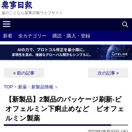
薬のことなら薬事日報ウェブサイト
新着
全カテゴリー
購読・購入・登録
« 前の記事
次の記事 »
TOP
>
新薬・新製品情報
∨
【新製品】2製品のパッケージ刷新‐ビ
オフェルミン下痢止めなど ビオフェ
ルミン製薬
2023年08月02日 (水)