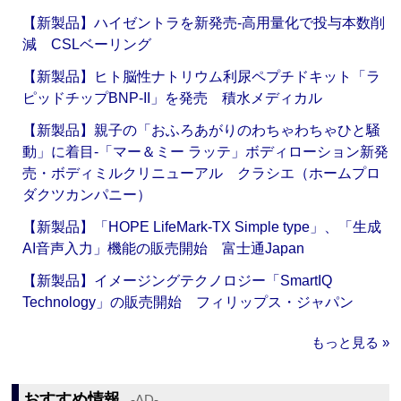
【新製品】ハイゼントラを新発売‐高用量化で投与本数削
減 CSLベーリング
【新製品】ヒト脳性ナトリウム利尿ペプチドキット「ラ
ピッドチップBNP-II」を発売 積水メディカル
【新製品】親子の「おふろあがりのわちゃわちゃひと騒
動」に着目‐「マー＆ミー ラッテ」ボディローション新発
売・ボディミルクリニューアル クラシエ（ホームプロ
ダクツカンパニー）
【新製品】「HOPE LifeMark-TX Simple type」、「生成
AI音声入力」機能の販売開始 富士通Japan
【新製品】イメージングテクノロジー「SmartIQ
Technology」の販売開始 フィリップス・ジャパン
もっと見る »
おすすめ情報
‐AD‐