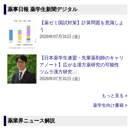
薬事日報 薬学生新聞デジタル
【薬ゼミ国試対策】計算問題を意識しよ
う
2026年07月31日 (金)
【日本薬学生連盟・先輩薬剤師のキャリ
アノート】広がる漢方薬研究の可能性
ツムラ漢方研究…
2026年07月31日 (金)
もっと見る »
薬学生向け書籍 »
薬業界ニュース解説