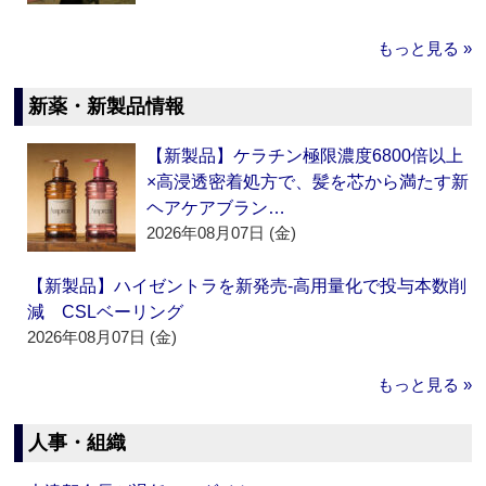
もっと見る »
新薬・新製品情報
【新製品】ケラチン極限濃度6800倍以上
×高浸透密着処方で、髪を芯から満たす新
ヘアケアブラン…
2026年08月07日 (金)
【新製品】ハイゼントラを新発売‐高用量化で投与本数削
減 CSLベーリング
2026年08月07日 (金)
もっと見る »
人事・組織