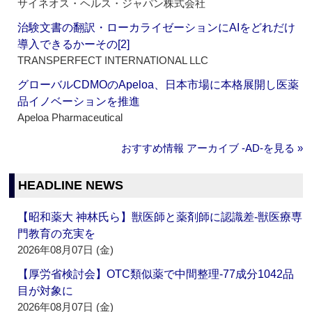
サイネオス・ヘルス・ジャパン株式会社
治験文書の翻訳・ローカライゼーションにAIをどれだけ
導入できるかーその[2]
TRANSPERFECT INTERNATIONAL LLC
グローバルCDMOのApeloa、日本市場に本格展開し医薬
品イノベーションを推進
Apeloa Pharmaceutical
おすすめ情報 アーカイブ ‐AD‐を見る »
HEADLINE NEWS
【昭和薬大 神林氏ら】獣医師と薬剤師に認識差‐獣医療専
門教育の充実を
2026年08月07日 (金)
【厚労省検討会】OTC類似薬で中間整理‐77成分1042品
目が対象に
2026年08月07日 (金)