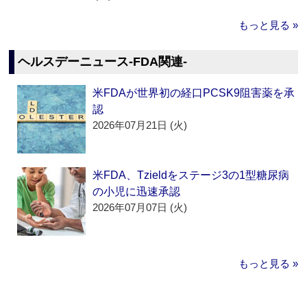
もっと見る »
ヘルスデーニュース‐FDA関連‐
米FDAが世界初の経口PCSK9阻害薬を承
認
2026年07月21日 (火)
米FDA、Tzieldをステージ3の1型糖尿病
の小児に迅速承認
2026年07月07日 (火)
もっと見る »