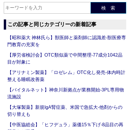
検 索
この記事と同じカテゴリーの新着記事
【昭和薬大 神林氏ら】獣医師と薬剤師に認識差‐獣医療専
門教育の充実を
【厚労省検討会】OTC類似薬で中間整理‐77成分1042品
目が対象に
【アリナミン製薬】「ロゼレム」OTC化し発売‐体内時計
整える睡眠改善薬
【バイタルネット】神奈川新拠点が業務開始‐3PL専用物
流施設
【大塚製薬】新規IgA腎症薬、米国で急拡大‐他剤からの
切り替えも
【中医協総会】「ヒフデュラ」薬価15％下げ‐8品目の再