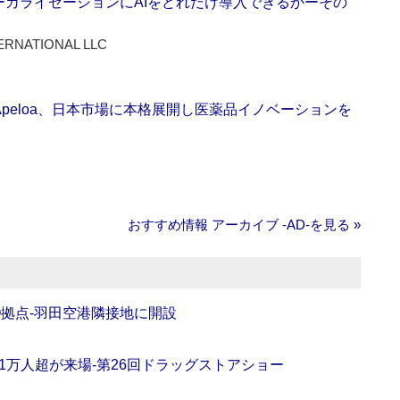
ーカライゼーションにAIをどれだけ導入できるかーその
ERNATIONAL LLC
Apeloa、日本市場に本格展開し医薬品イノベーションを
おすすめ情報 アーカイブ ‐AD‐を見る »
O拠点‐羽田空港隣接地に開設
11万人超が来場‐第26回ドラッグストアショー