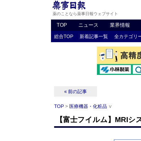
薬のことなら薬事日報ウェブサイト
TOP
ニュース
業界情報
総合TOP
新着記事一覧
全カテゴリ
« 前の記事
TOP
>
医療機器・化粧品
∨
【富士フイルム】MRIシ