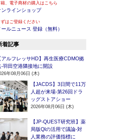
書籍、電子商材の購入はこちら
オンラインショップ
まずはご登録ください
メールニュース 登録（無料）
新着記事
【アルフレッサHD】再生医療CDMO拠
点‐羽田空港隣接地に開設
026年08月06日 (木)
【JACDS】3日間で11万
人超が来場‐第26回ドラ
ッグストアショー
2026年08月06日 (木)
【JP-QUEST研究班】薬
局版QIの活用で議論‐対
人業務の評価指標に