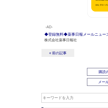
‐AD‐
◆登録無料◆薬事日報メールニュー
株式会社薬事日報社
« 前の記事
購読の
メー