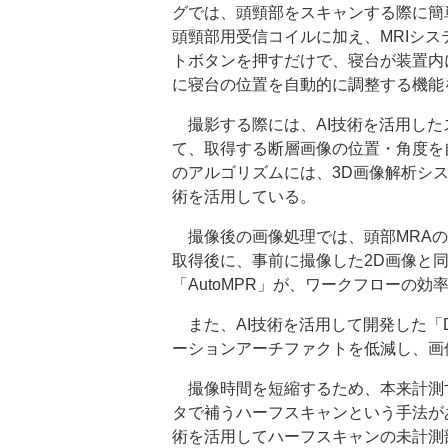
グでは、頭頸部をスキャンする際に簡
頭頸部用受信コイルに加え、MRIシ
トボタンを押すだけで、寝台が装置内
に寝台の位置を自動的に調整する機能
撮影する際には、AI技術を活用したス
て、取得する断層画像の位置・角度を
のアルゴリズムには、3D画像解析システ
術を活用している。
撮像後の画像処理では、頭部MRAの自動
取得後に、事前に撮像した2D画像と
「AutoMPR」が、ワークフローの効
また、AI技術を活用して開発した「DL
ーションアーチファクトを低減し、画
撮像時間を短縮するため、本来計測
タで補うハーフスキャンという手法があ
術を活用してハーフスキャンの未計測部分