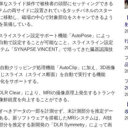
単なスライド操作で被検者の頭部にセッティングできる
ステムの両サイドに設置されているタッチパネルのスター
に移動し、磁場の中心で対象部位をスキャンできるよう
を装備している。
2
ライスライン設定サポート機能「AutoPose」によっ
行
自動で設定することが可能なこと。スライスライン設定
2
ム「SYNAPSE VINCENT」で培ってきた臓器認識技
品
クリッピング処理機能「AutoClip」に加え、3D画像
2
同じスライス（スライス断面）を自動で実行する機能
率化をサポートする。
2
R Clear」により、MRIの撮像原理上発生するトランケ
2
像鮮鋭度を向上することができる。
すべきデータの一部を計測せず、未計測部分を推定デー
る。新ソフトウェアを搭載したMRIシステムは、AI技
2
を推定する新開発の「DLR Symmetry」によって画