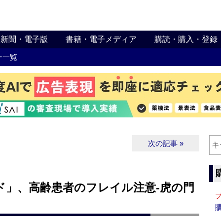
新聞・電子版
書籍・電子メディア
購読・購入・登録
ー一覧
次の記事 »
ド」、高齢患者のフレイル注意‐虎の門