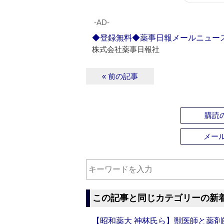
‐AD‐
◆登録無料◆薬事日報メールニュー
株式会社薬事日報社
« 前の記事
購読の
メー
この記事と同じカテゴリーの新
【昭和薬大 神林氏ら】獣医師と薬剤