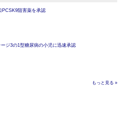
口PCSK9阻害薬を承認
をステージ3の1型糖尿病の小児に迅速承認
もっと見る »