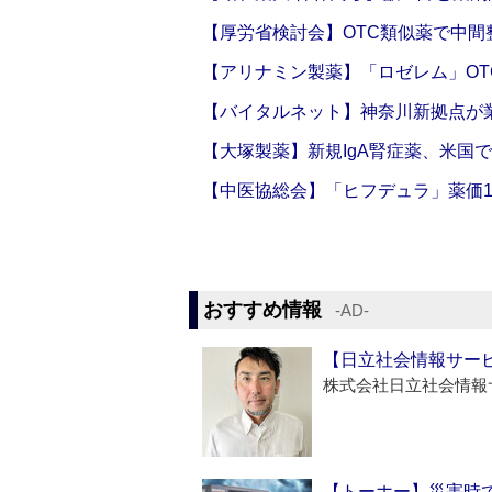
【厚労省検討会】OTC類似薬で中間整
【アリナミン製薬】「ロゼレム」OT
【バイタルネット】神奈川新拠点が業
【大塚製薬】新規IgA腎症薬、米国
【中医協総会】「ヒフデュラ」薬価1
おすすめ情報
‐AD‐
【日立社会情報サー
株式会社日立社会情報
【トーホー】災害時