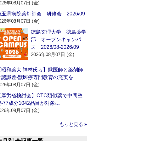
026年08月07日 (金)
埼玉県病院薬剤師会 研修会 2026/09
026年08月07日 (金)
徳島文理大学 徳島薬学
部 オープンキャンパ
ス 2026/08-2026/09
2026年08月07日 (金)
【昭和薬大 神林氏ら】獣医師と薬剤師
に認識差‐獣医療専門教育の充実を
026年08月07日 (金)
【厚労省検討会】OTC類似薬で中間整
理‐77成分1042品目が対象に
026年08月07日 (金)
もっと見る »