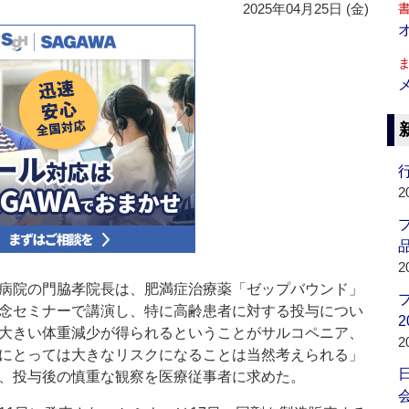
2025年04月25日 (金)
行
2
品
2
病院の門脇孝院長は、肥満症治療薬「ゼップバウンド」
念セミナーで講演し、特に高齢患者に対する投与につい
2
大きい体重減少が得られるということがサルコペニア、
2
にとっては大きなリスクになることは当然考えられる」
、投与後の慎重な観察を医療従事者に求めた。
会