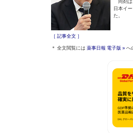
同剤は1
日本イー
た。
［ 記事全文 ］
＊ 全文閲覧には
薬事日報 電子版 »
へ