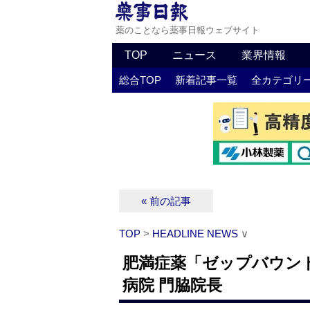
薬のことなら薬事日報ウェブサイト
TOP
ニュース
業界情報
総合TOP
新着記事一覧
全カテゴリ
« 前の記事
TOP
>
HEADLINE NEWS
∨
肥満症薬「ゼップバウン
病院 門脇院長