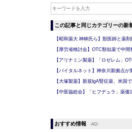
この記事と同じカテゴリーの新
【昭和薬大 神林氏ら】獣医師と薬剤
【厚労省検討会】OTC類似薬で中間整
【アリナミン製薬】「ロゼレム」OT
【バイタルネット】神奈川新拠点が業
【大塚製薬】新規IgA腎症薬、米国
【中医協総会】「ヒフデュラ」薬価1
おすすめ情報
‐AD‐