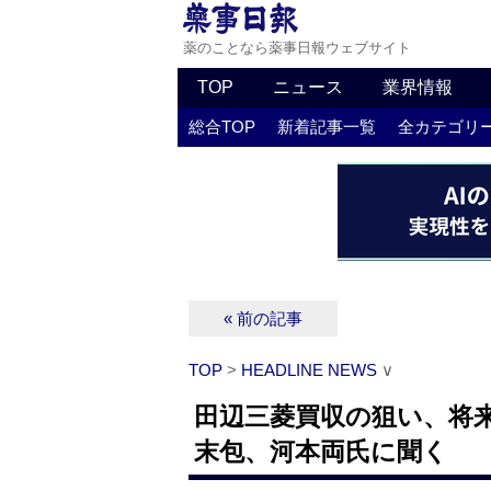
薬のことなら薬事日報ウェブサイト
TOP
ニュース
業界情報
総合TOP
新着記事一覧
全カテゴリ
« 前の記事
TOP
>
HEADLINE NEWS
∨
田辺三菱買収の狙い、将
末包、河本両氏に聞く