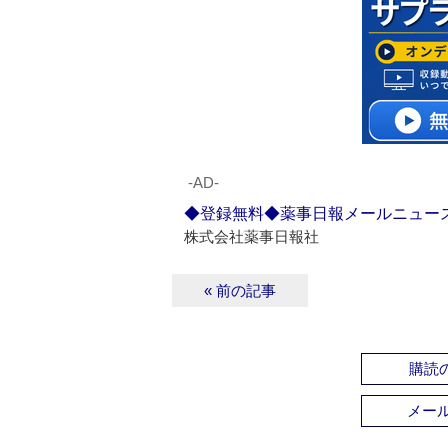
‐AD‐
◆登録無料◆薬事日報メールニュー
株式会社薬事日報社
« 前の記事
購読の
メー