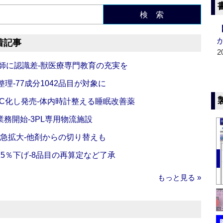
検 索
着記事
2
師に認識差‐獣医療専門教育の充実を
理‐77成分1042品目が対象に
C化し発売‐体内時計整える睡眠改善薬
務開始‐3PL専用物流施設
で急拡大‐他剤からの切り替えも
5％下げ‐8品目の再算定など了承
もっと見る »