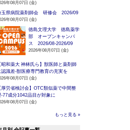
026年08月07日 (金)
埼玉県病院薬剤師会 研修会 2026/09
026年08月07日 (金)
徳島文理大学 徳島薬学
部 オープンキャンパ
ス 2026/08-2026/09
2026年08月07日 (金)
【昭和薬大 神林氏ら】獣医師と薬剤師
に認識差‐獣医療専門教育の充実を
026年08月07日 (金)
【厚労省検討会】OTC類似薬で中間整
理‐77成分1042品目が対象に
026年08月07日 (金)
もっと見る »