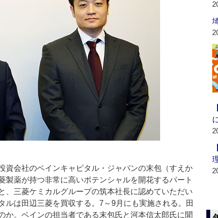
2
2
2
投資会社のベインキャピタル・ジャパンの末包（すえか
2
菱製薬が持つ非常に高いポテンシャルを開花するパート
と、三菱ケミカルグループの筑本社長に認めていただい
タルは田辺三菱を買収する。7～9月にも実施される。田
のか。ベインの担当者である末包氏と河本信太郎氏に聞