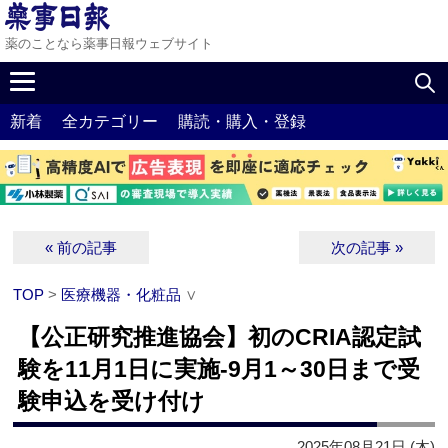
薬のことなら薬事日報ウェブサイト
新着
全カテゴリー
購読・購入・登録
« 前の記事
次の記事 »
TOP
>
医療機器・化粧品
∨
【公正研究推進協会】初のCRIA認定試
験を11月1日に実施‐9月1～30日まで受
験申込を受け付け
2025年08月21日 (木)