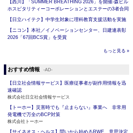
【西川】「SUMMER BREATHING 2026」を開催‐森ビル
ホスピタリティーコーポレーションとエステーの3者合同
【日立ハイテク】中学生対象に理科教育支援活動を実施
【ニコン】本社／イノベーションセンター、日建連表彰
2026「67回BCS賞」を受賞
もっと見る »
おすすめ情報
‐AD‐
【日立社会情報サービス】医療従事者が副作用情報を迅
速確認
株式会社日立社会情報サービス
【トーホー】災害時でも『止まらない』事業へ 非常用
発電機で万全のBCP対策
株式会社トーホー
【サイネオス・ヘルス】問いから始めるRWE、意思決定