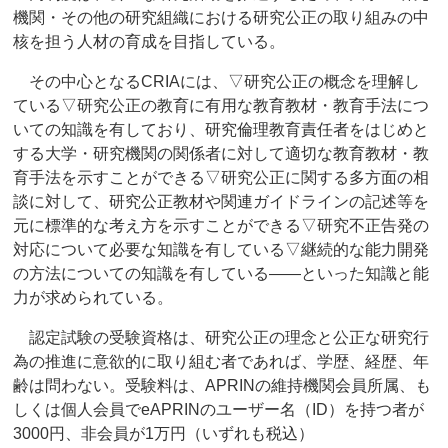
機関・その他の研究組織における研究公正の取り組みの中
核を担う人材の育成を目指している。
その中心となるCRIAには、▽研究公正の概念を理解し
ている▽研究公正の教育に有用な教育教材・教育手法につ
いての知識を有しており、研究倫理教育責任者をはじめと
する大学・研究機関の関係者に対して適切な教育教材・教
育手法を示すことができる▽研究公正に関する多方面の相
談に対して、研究公正教材や関連ガイドラインの記述等を
元に標準的な考え方を示すことができる▽研究不正告発の
対応について必要な知識を有している▽継続的な能力開発
の方法についての知識を有している――といった知識と能
力が求められている。
認定試験の受験資格は、研究公正の理念と公正な研究行
為の推進に意欲的に取り組む者であれば、学歴、経歴、年
齢は問わない。受験料は、APRINの維持機関会員所属、も
しくは個人会員でeAPRINのユーザー名（ID）を持つ者が
3000円、非会員が1万円（いずれも税込）