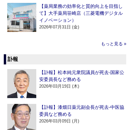
【薬局業務の効率化と質的向上を目指し
て】大手薬局笹崎店（三菱電機デジタル
イノベーション）
2026年07月31日 (金)
もっと見る »
訃報
【訃報】松本純元衆院議員が死去‐国家公
安委員長など務める
2026年03月19日 (木)
【訃報】漆畑日薬元副会長が死去‐中医協
委員など務める
2026年03月09日 (月)