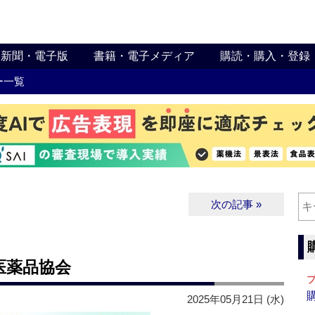
新聞・電子版
書籍・電子メディア
購読・購入・登録
ー一覧
次の記事 »
医薬品協会
2025年05月21日 (水)