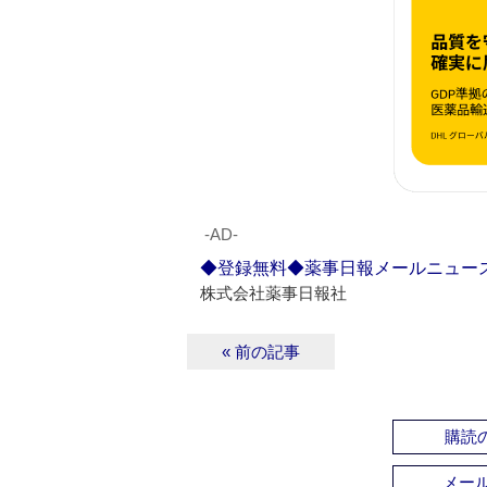
‐AD‐
◆登録無料◆薬事日報メールニュー
株式会社薬事日報社
« 前の記事
購読の
メー