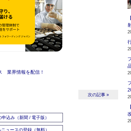
2
行
2
品
ス 業界情報を配信！
2
2
次の記事 »
2
申込み（新聞 / 電子版）
2
ルニュースの登録（無料）