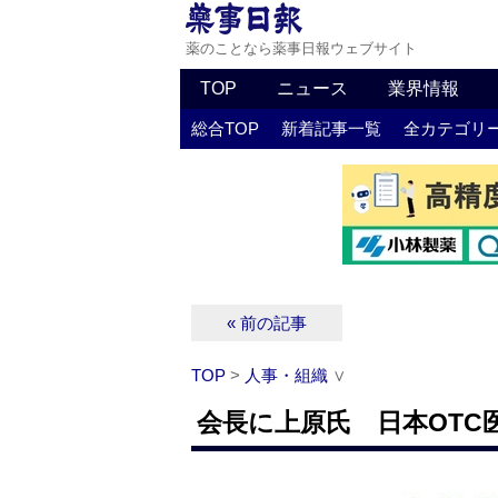
薬のことなら薬事日報ウェブサイト
TOP
ニュース
業界情報
総合TOP
新着記事一覧
全カテゴリ
« 前の記事
TOP
>
人事・組織
∨
会長に上原氏 日本OTC