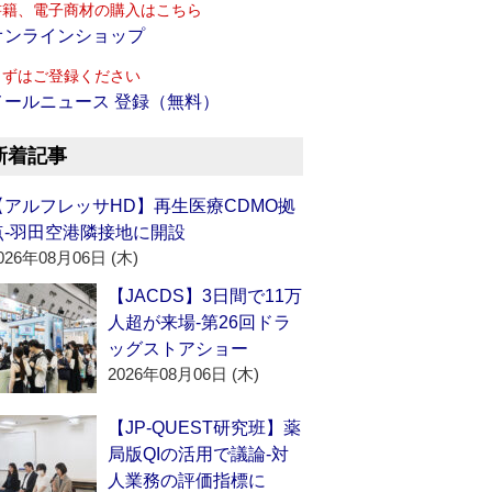
書籍、電子商材の購入はこちら
オンラインショップ
まずはご登録ください
メールニュース 登録（無料）
新着記事
【アルフレッサHD】再生医療CDMO拠
点‐羽田空港隣接地に開設
026年08月06日 (木)
【JACDS】3日間で11万
人超が来場‐第26回ドラ
ッグストアショー
2026年08月06日 (木)
【JP-QUEST研究班】薬
局版QIの活用で議論‐対
人業務の評価指標に