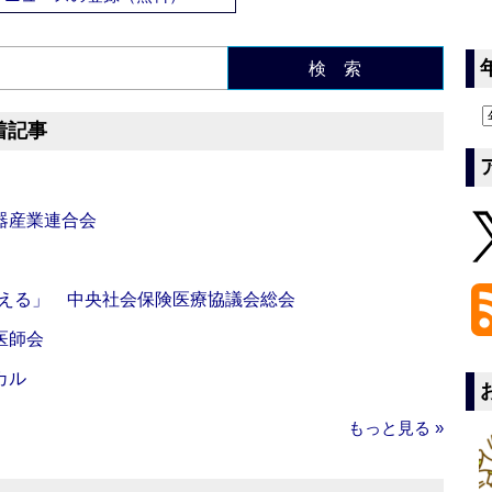
検 索
着記事
器産業連合会
伝える」 中央社会保険医療協議会総会
医師会
カル
もっと見る »