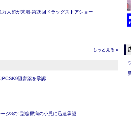
11万人超が来場‐第26回ドラッグストアショー
もっと見る »
口PCSK9阻害薬を承認
をステージ3の1型糖尿病の小児に迅速承認