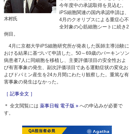
今年度中の承認取得を見込む。
iPS細胞関連の国内承認申請は、
木村氏
4月のクオリプスによる重症心不
全対象の心筋細胞シートに続き2
例目。
4月に京都大学iPS細胞研究所が発表した医師主導治験に
おける結果に基づいて申請した。50～69歳のパーキンソン
病患者7人に同細胞を移植し、主要評価項目の安全性およ
び有害事象の発生、副次評価項目である運動症状の変化お
よびドパミン産生を24カ月間にわたり観察した。重篤な有
害事象の発生はなかった。
［ 記事全文 ］
＊ 全文閲覧には
薬事日報 電子版 »
への申込みが必要で
す。