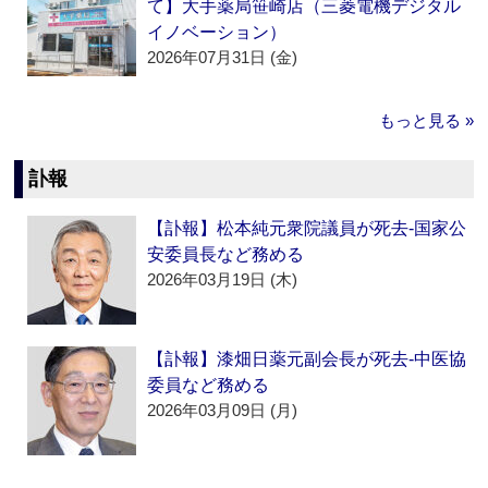
て】大手薬局笹崎店（三菱電機デジタル
イノベーション）
2026年07月31日 (金)
もっと見る »
訃報
【訃報】松本純元衆院議員が死去‐国家公
安委員長など務める
2026年03月19日 (木)
【訃報】漆畑日薬元副会長が死去‐中医協
委員など務める
2026年03月09日 (月)