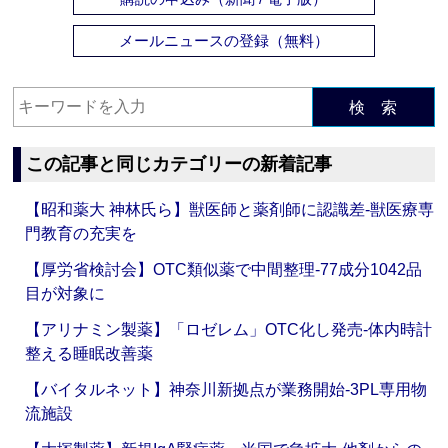
メールニュースの登録（無料）
検 索
この記事と同じカテゴリーの新着記事
【昭和薬大 神林氏ら】獣医師と薬剤師に認識差‐獣医療専
門教育の充実を
【厚労省検討会】OTC類似薬で中間整理‐77成分1042品
目が対象に
【アリナミン製薬】「ロゼレム」OTC化し発売‐体内時計
整える睡眠改善薬
【バイタルネット】神奈川新拠点が業務開始‐3PL専用物
流施設