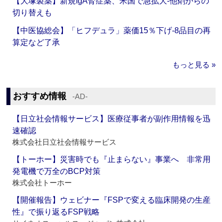
【大塚製薬】新規IgA腎症薬、米国で急拡大‐他剤からの
切り替えも
【中医協総会】「ヒフデュラ」薬価15％下げ‐8品目の再
算定など了承
もっと見る »
おすすめ情報
‐AD‐
【日立社会情報サービス】医療従事者が副作用情報を迅
速確認
株式会社日立社会情報サービス
【トーホー】災害時でも『止まらない』事業へ 非常用
発電機で万全のBCP対策
株式会社トーホー
【開催報告】ウェビナー『FSPで変える臨床開発の生産
性』で振り返るFSP戦略