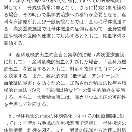
3．集学的治療への速やかな移行（すべての医療機関に
対して）：分娩後異常出血となり、さらに持続出血を認め
る場合、その時点で集学的治療への移行が必要となる。産
科有床診療所および一般病院などでは、直ちに母体搬送す
る。高次医療施設では母体搬送の症例も含めて、全身管理
医や他科の医師と連携して対応するとともに、輸血準備を
開始する。
4．産科危機的出血の宣言と集学的治療（高次医療施設
に対して）：産科危機的出血と判断した場合、「産科危機
的出血」を宣言するとともに、対応を指揮するコマンダー
を決定する。また、致死的3徴（低体温・アシドーシス・
血液凝固障害）を防ぐために、加温された輸血の投与や積
極的止血法（IVR、子宮摘出術など）の集学的治療を実施
する。さらに、大量輸血時には、高カリウム血症の可能性
を考慮して対応する。
5．母体救命のための体制強化（すべての医療機関に対
して）：平時から地域の医療機関間で連携し、母体搬送の
体制構築・維持を図る。また、異常の認知から迅速に対応