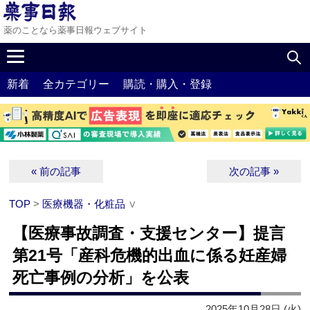
薬のことなら薬事日報ウェブサイト
新着
全カテゴリー
購読・購入・登録
« 前の記事
次の記事 »
TOP
>
医療機器・化粧品
∨
【医療事故調査・支援センター】提言
第21号「産科危機的出血に係る妊産婦
死亡事例の分析」を公表
2025年10月28日 (火)