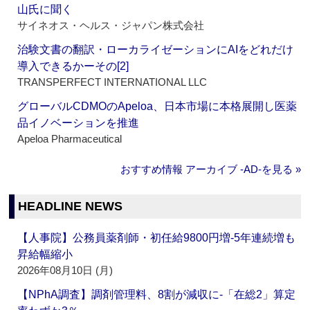
山氏に聞く
サイネオス・ヘルス・ジャパン株式会社
治験文書の翻訳・ローカライゼーションにAIをどれだけ
導入できるかーその[2]
TRANSPERFECT INTERNATIONAL LLC
グローバルCDMOのApeloa、日本市場に本格展開し医薬
品イノベーションを推進
Apeloa Pharmaceutical
おすすめ情報 アーカイブ ‐AD‐を見る »
HEADLINE NEWS
【人事院】公務員薬剤師・初任給9800円増‐5年連続増も
昇給幅縮小
2026年08月10日 (月)
【NPhA調査】調剤管理料、8割が減収に‐「在総2」算定