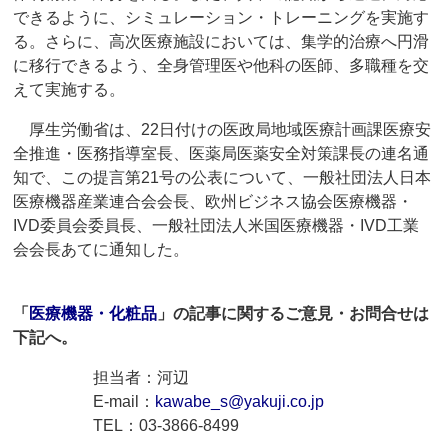
できるように、シミュレーション・トレーニングを実施す
る。さらに、高次医療施設においては、集学的治療へ円滑
に移行できるよう、全身管理医や他科の医師、多職種を交
えて実施する。
厚生労働省は、22日付けの医政局地域医療計画課医療安
全推進・医務指導室長、医薬局医薬安全対策課長の連名通
知で、この提言第21号の公表について、一般社団法人日本
医療機器産業連合会会長、欧州ビジネス協会医療機器・
IVD委員会委員長、一般社団法人米国医療機器・IVD工業
会会長あてに通知した。
「
医療機器・化粧品
」の記事に関するご意見・お問合せは
下記へ。
担当者：河辺
E-mail：
kawabe_s@yakuji.co.jp
TEL：03-3866-8499