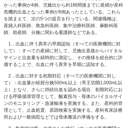
かった事例が4例、児娩出から約1時間後までに産婦が産科
危機的出血となった事例が8例あったとしている。これら
を踏まえて、次の5つの提言を行っている。関連職種は、
産婦人科医師、救急科医師、集中治療科医師、麻酔科医
師、助産師、分娩に関わる看護師などである。
1，出血に伴う異常の早期認知（すべての医療機関に対
して）：すべての産婦に対して、児娩出直後からバイタル
サインと出血量を経時的に測定し、その推移を総合的に評
価することで、出血に伴う異常を早期に認知する。
2．出血に対する初期対応（すべての医療機関に対し
て）：出血量が経腟分娩500mL以上（帝王切開1,000mL以
上）となり、さらに持続出血を認める場合、初期対応にお
ける呼吸循環管理として、酸素投与・母体のバイタルサイ
ンのモニタリング・急速輸液を実施する。また、産科的管
理として、止血処置、原因検索を実施する。産科有床診療
所および一般病院などでは母体搬送の準備をする。