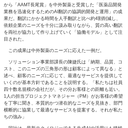
から「AAMT長尾賞」を中外製薬と受賞した「医薬品開発
業務を迅速化するためのAI翻訳の協調的開発と運用」の成
果だ。翻訳にかかる時間を人手翻訳と比べ約4割削減し、
依頼企業のニーズを十分に汲み取りながら、質の高い翻訳
を両社が協力して作り上げていく「協働モデル」として注
目された。
この成果は中外製薬のニーズに応えた一例だ。
ソリューション事業部課長の陳婕氏は「納期、品質、コ
スト、このニーズの三角形の形は顧客によって異なる」と
述べ、顧客のニーズに応じて、最適なサービスを提供して
いくのが基本方針であることを説明する。「私たちは社員
四十数名規模の会社だが、その分お客様との距離も近い。
1人の担当プロジェクトマネジャー（PM）がお客様の希望
を丁寧に聞き、本質的かつ潜在的なニーズを見抜き、部門
横断的に協業して最適なサービスを提案する。それが私た
ちの強み」