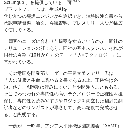
SciLingual」を提供している。同
プラットフォームは、生成AIを
含む九つの翻訳エンジンから選択でき、治験関連文書から
承認申請資料、論文、会議資料、プレスリリースなど幅広
く使用できる。
顧客のニーズに合わせた提案をするというのが、同社の
ソリューションの肝であり、同社の基本スタンス。それが
同社の今期（10月から）のテーマ「人×テクノロジー」に
貫かれている。
その意図を開発部リーダーの平尾文美メアリー氏は、
「人の健康と生命に関わる文書である以上、正確性は必
須。他方、AI翻訳は読みにくいことや間違うこともある。
そこでわれわれの専門性の高いテクノロジーで正確性を担
保し、専門性と読みやすさやロジックを両立した翻訳に翻
訳者などのリンギストが専念して、高い精度で完成させ
る」と説明する。
一例が、一昨年、アジア太平洋機械翻訳協会（AAMT）