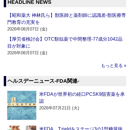
HEADLINE NEWS
【昭和薬大 神林氏ら】獣医師と薬剤師に認識差‐獣医療専
門教育の充実を
2026年08月07日 (金)
【厚労省検討会】OTC類似薬で中間整理‐77成分1042品
目が対象に
2026年08月07日 (金)
もっと見る »
ヘルスデーニュース‐FDA関連‐
米FDAが世界初の経口PCSK9阻害薬を承
認
2026年07月21日 (火)
米FDA、Tzieldをステージ3の1型糖尿病