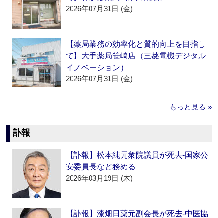
2026年07月31日 (金)
【薬局業務の効率化と質的向上を目指し
て】大手薬局笹崎店（三菱電機デジタル
イノベーション）
2026年07月31日 (金)
もっと見る »
訃報
【訃報】松本純元衆院議員が死去‐国家公
安委員長など務める
2026年03月19日 (木)
【訃報】漆畑日薬元副会長が死去‐中医協