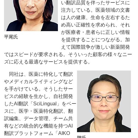
い翻訳品質を伴ったサービスに
注力している。医薬領域の文書
は人の健康、生命を左右するた
め高い正確性を求められ、それ
が医療者・患者らに正しい情報
平尾氏
を提供することにつながる。加
えて国際競争が激しい新薬開発
ではスピードが要求される。そういった顧客の様々なニー
ズに応える最適なサービスを提供する。
同社は、医薬に特化して翻訳
やメディカルライティングなど
を手がけている。そうしたサー
ビスの経験を生かし、自社開発
したAI翻訳「SciLingual」をベー
スに、医学・医薬特化翻訳、翻
訳編集、データ管理、チーム共
有などの統合的な機能を持つAI
翻訳プラットフォーム「AIKO
陳氏