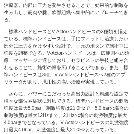
治療器。内部に圧力を発生させることで、効果的な刺激を
生み出し、筋肉や腱、軟部組織へ集中的にアプローチでき
る。
標準ハンドピースとV-Actorハンドピースの2種類を揃え
ている。標準ハンドピースは、手にフィットし治療したい
部分に圧力をかけやすい設計で、手元のボタンで施術中に
強度を調整できる。V-Actorハンドピースは、広範囲への治
療、マッサージに適しており、セラピストの手技と組み合
わせることで、施術の幅を広げることができる。また、標
準ハンドピースは3種、V-Actorハンドピースへ2種のアプ
リケータがあり、汎用性の高い治療が実現している。
さらに、パワーにこだわった高出力設計と精細な設定で
様々な部位や症状に対応できる。標準ハンドピースの刺激
強度は最大5.0bar、刺激強度は21.0Hzで、5.0 barの場合の
刺激強度は最大12Hzまで、21Hzの場合の刺激強度は最大
4.0barまでとなっている。V-Actorハンドピースの刺激強度
は最大4.0bar、刺激強度は最大31.0Hzとなっている。