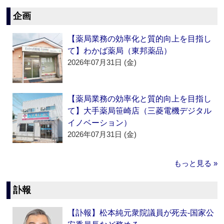
企画
【薬局業務の効率化と質的向上を目指し
て】わかば薬局（東邦薬品）
2026年07月31日 (金)
【薬局業務の効率化と質的向上を目指し
て】大手薬局笹崎店（三菱電機デジタル
イノベーション）
2026年07月31日 (金)
もっと見る »
訃報
【訃報】松本純元衆院議員が死去‐国家公