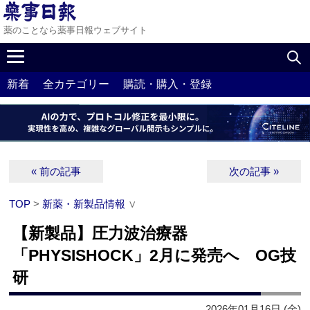
薬のことなら薬事日報ウェブサイト
新着
全カテゴリー
購読・購入・登録
« 前の記事
次の記事 »
TOP
>
新薬・新製品情報
∨
【新製品】圧力波治療器
「PHYSISHOCK」2月に発売へ OG技
研
2026年01月16日 (金)