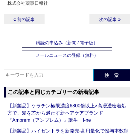
株式会社薬事日報社
« 前の記事
次の記事 »
購読の申込み（新聞 / 電子版）
メールニュースの登録（無料）
検 索
この記事と同じカテゴリーの新着記事
【新製品】ケラチン極限濃度6800倍以上×高浸透密着処
方で、髪を芯から満たす新ヘアケアブランド
『Amprem（アンプレム）』誕生 I-ne
【新製品】ハイゼントラを新発売‐高用量化で投与本数削