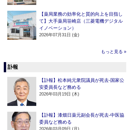
【薬局業務の効率化と質的向上を目指し
て】大手薬局笹崎店（三菱電機デジタル
イノベーション）
2026年07月31日 (金)
もっと見る »
訃報
【訃報】松本純元衆院議員が死去‐国家公
安委員長など務める
2026年03月19日 (木)
【訃報】漆畑日薬元副会長が死去‐中医協
委員など務める
2026年03月09日 (月)