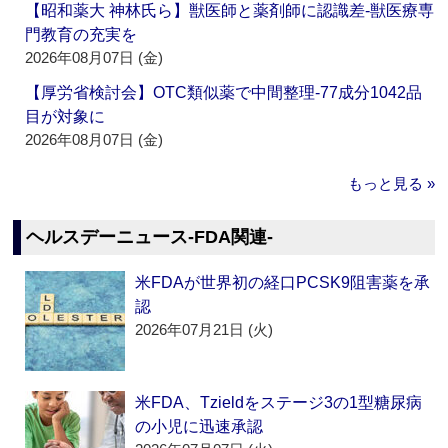
【昭和薬大 神林氏ら】獣医師と薬剤師に認識差‐獣医療専
門教育の充実を
2026年08月07日 (金)
【厚労省検討会】OTC類似薬で中間整理‐77成分1042品
目が対象に
2026年08月07日 (金)
もっと見る »
ヘルスデーニュース‐FDA関連‐
米FDAが世界初の経口PCSK9阻害薬を承
認
2026年07月21日 (火)
米FDA、Tzieldをステージ3の1型糖尿病
の小児に迅速承認