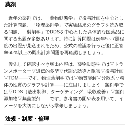
薬剤
近年の薬剤では、「薬物動態学」で投与計画を中心とし
た計算問題、「物理薬剤学」で実験結果のグラフを読み取
る問題、「製剤学」でDDSを中心とした具体的な医薬品に
関する出題が多数あります。特に計算問題は例年5～7題程
度の出題が見込まれるため、公式の確認を行った後に正答
率60％以上の既出計算問題を再確認しましょう。
優先して確認すべき頻出内容は、薬物動態学では▽トラ
ンスポーター▽遺伝的多型▽代謝の誘導と阻害▽投与計画
▽TDM――です。物理薬剤学では▽物質溶解▽分散系▽粉
体の性質のグラフや計算――に注目しましょう。製剤学で
は▽DDS（放出制御、ターゲティング、吸収改善）▽製剤
添加物▽無菌製剤――です。参考書の図や表を用いて、イ
メージを大切にしながら学修しましょう。
法規・制度・倫理