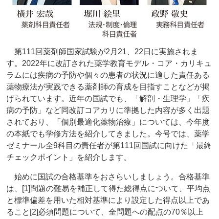
第111回薬剤師国家試験が2月21、22日に実施されま
す。2022年に改訂された薬学教育モデル・コア・カリキュ
ラムには疾病の予防や個々の患者の状況に適した責任ある
薬物療法が実践できる薬剤師の育成を目指すことなどが掲
げられています。近年の国試でも、「解剖・生理学」「疾
病の予防」など同改訂コアカリに準拠した内容が多く出題
されており、「個別最適化薬物治療」については、今年度
の本紙でも学修方法を紹介してきました。今号では、薬学
ゼミナール全9科目の責任者が第111回国試に向けた「最終
チェックポイント」を紹介します。
始めに国試の合格基準をおさらいしましょう。合格基準
は、[1]問題の難易を補正して得た総得点について、平均点
と標準偏差を用いた相対基準により設定した得点以上であ
ること[2]必須問題について、全問題への配点の70％以上