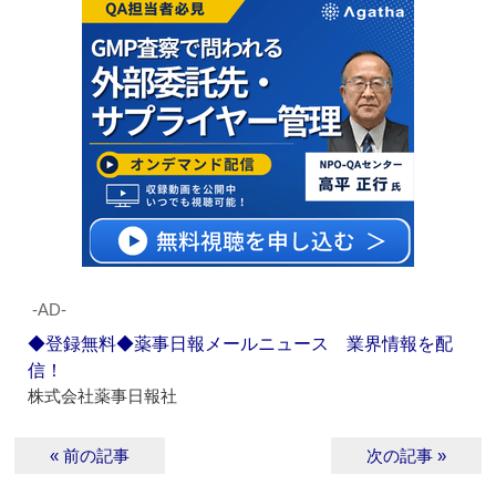
‐AD‐
◆登録無料◆薬事日報メールニュース 業界情報を配
信！
株式会社薬事日報社
« 前の記事
次の記事 »