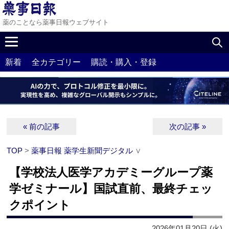
薬のことなら薬事日報ウェブサイト
新着
全カテゴリー
購読・購入・登録
« 前の記事
次の記事 »
TOP
>
薬事日報 薬学生新聞デジタル
∨
【学校法人医学アカデミーグループ薬
学ゼミナール】国試直前、最終チェッ
クポイント
2026年01月20日 (火)