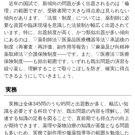
近年の国試で、新傾向の問題が多く出題されるのは「倫
理」の範囲ですが、受験者間で大きな得点差は見られない
傾向があります。「法規・制度」については、薬剤師に必
要な資質や臨床現場を意識した法規制が幅広く出題されて
います。特に、出題頻度が高く、かつ類似出題が多い傾向
にあるのは、▽薬剤師法▽医薬品医療機器等法▽承認後の
制度（再審査・再評価、副作用等報告）▽麻薬及び向精神
薬取締法▽介護保険制度――です。また、▽医療法▽医療
保険制度――も頻出範囲です。いずれも既出問題の演習を
繰り返し、理解することで取りこぼしを防ぎ、確実に得点
できるようにしていきましょう。
実務
実務は全体345問のうち95問と出題数が多く、幅広い知
識を必要とする科目ですが、既出問題の内容を理解し、関
連する知識の定着を図ることで、直前期でも得点力の向上
が期待できます。薬理や薬物治療の知識が基盤となる問題
も多いため、実務で副作用や服薬指導等の範囲を勉強した