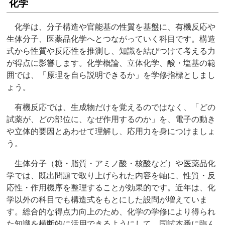
化学
化学は、分子構造や官能基の性質を基盤に、有機反応や
生体分子、医薬品化学へとつながっていく科目です。構造
式から性質や反応性を推測し、知識を結びつけて考える力
が得点に影響します。化学概論、立体化学、酸・塩基の範
囲では、「原理を自ら説明できるか」を学修指標としまし
ょう。
有機反応では、生成物だけを覚えるのではなく、「どの
試薬が、どの部位に、なぜ作用するのか」を、電子の動き
や立体的要因とあわせて理解し、応用力を身につけましょ
う。
生体分子（糖・脂質・アミノ酸・核酸など）や医薬品化
学では、既出問題で取り上げられた内容を軸に、性質・反
応性・作用機序を整理することが効果的です。近年は、化
学以外の科目でも構造式をもとにした設問が増えていま
す。総合的な得点力向上のため、化学の学修により得られ
た知識を横断的に活用できるようにして、国試本番に臨ん