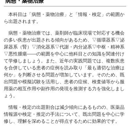
病態・薬物治療
本科目は「病態・薬物治療」と「情報・検定」の範囲か
ら出題されます。
病態・薬物治療では、薬剤師が臨床現場で対応する機会
の多い疾患が出題される傾向があるため、▽循環器系▽泌
尿器系（腎）▽消化器系▽代謝・内分泌系▽中枢・精神系
▽悪性腫瘍――の範囲を中心に他科目との知識を関連付け
て学修しましょう。また、近年の実践問題では、複数疾患
を合併している患者の症例を読み取り「最も適切な治療は
何か」を判断させる問題が増加しています。そのため、既
出問題や模擬試験を活用し、患者の症候、検査値等から服
用薬の相互作用や副作用の発現を推測する力を強化しまし
ょう。
情報・検定の出題割合は減少傾向にあるものの、医薬品
情報源や検定・推定の手法について、既出問題を中心に学
修し、理解を深めることが得点するために効果的です。