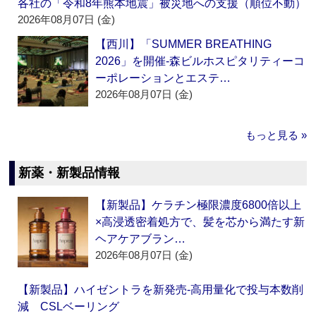
各社の「令和8年熊本地震」被災地への支援（順位不動）
2026年08月07日 (金)
【西川】「SUMMER BREATHING
2026」を開催‐森ビルホスピタリティーコ
ーポレーションとエステ…
2026年08月07日 (金)
もっと見る »
新薬・新製品情報
【新製品】ケラチン極限濃度6800倍以上
×高浸透密着処方で、髪を芯から満たす新
ヘアケアブラン…
2026年08月07日 (金)
【新製品】ハイゼントラを新発売‐高用量化で投与本数削
減 CSLベーリング