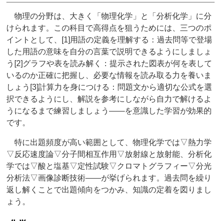
物理の分野は、大きく「物理化学」と「分析化学」に分
けられます。この科目で高得点を狙うためには、三つのポ
イントとして、[1]用語の定義を理解する：過去問等で登場
した用語の意味を自分の言葉で説明できるようにしましょ
う[2]グラフや表を読み解く：提示された図表が何を表して
いるのか正確に把握し、必要な情報を読み取る力を養いま
しょう[3]計算力を身につける：問題文から適切な公式を選
択できるようにし、解説を参考にしながら自力で解けるよ
うになるまで練習しましょう――を意識した学習が効果的
です。
特に出題頻度が高い範囲として、物理化学では▽熱力学
▽反応速度論▽分子間相互作用▽放射線と放射能、分析化
学では▽酸と塩基▽定性試験▽クロマトグラフィー▽分光
分析法▽画像診断技術――が挙げられます。過去問を繰り
返し解くことで出題傾向をつかみ、知識の定着を図りまし
ょう。