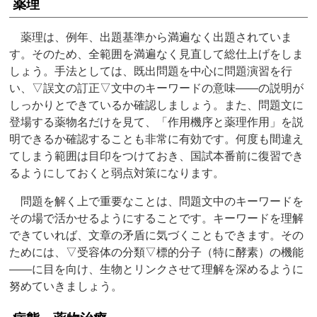
薬理
薬理は、例年、出題基準から満遍なく出題されていま
す。そのため、全範囲を満遍なく見直して総仕上げをしま
しょう。手法としては、既出問題を中心に問題演習を行
い、▽誤文の訂正▽文中のキーワードの意味――の説明が
しっかりとできているか確認しましょう。また、問題文に
登場する薬物名だけを見て、「作用機序と薬理作用」を説
明できるか確認することも非常に有効です。何度も間違え
てしまう範囲は目印をつけておき、国試本番前に復習でき
るようにしておくと弱点対策になります。
問題を解く上で重要なことは、問題文中のキーワードを
その場で活かせるようにすることです。キーワードを理解
できていれば、文章の矛盾に気づくこともできます。その
ためには、▽受容体の分類▽標的分子（特に酵素）の機能
――に目を向け、生物とリンクさせて理解を深めるように
努めていきましょう。