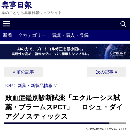
薬のことなら薬事日報ウェブサイト
新着
全カテゴリー
購読・購入・登録
« 前の記事
次の記事 »
TOP
>
新薬・新製品情報
∨
敗血症鑑別診断試薬「エクルーシス試
薬・ブラームスPCT」 ロシュ・ダイ
アグノスティックス
2009年06月08日 (月)