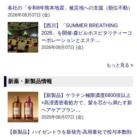
各社の「令和8年熊本地震」被災地への支援（順位不動）
2026年08月07日 (金)
【西川】「SUMMER BREATHING
2026」を開催‐森ビルホスピタリティーコ
ーポレーションとエステ…
2026年08月07日 (金)
もっと見る »
新薬・新製品情報
【新製品】ケラチン極限濃度6800倍以上
×高浸透密着処方で、髪を芯から満たす新
ヘアケアブラン…
2026年08月07日 (金)
【新製品】ハイゼントラを新発売‐高用量化で投与本数削