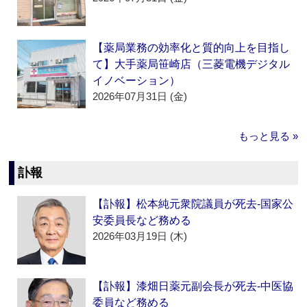
【薬局業務の効率化と質的向上を目指し
て】大手薬局笹崎店（三菱電機デジタル
イノベーション）
2026年07月31日 (金)
もっと見る »
訃報
【訃報】松本純元衆院議員が死去‐国家公
安委員長など務める
2026年03月19日 (木)
【訃報】漆畑日薬元副会長が死去‐中医協
委員など務める