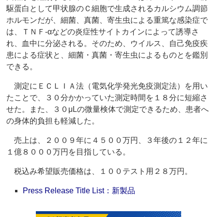
駆蛋白として甲状腺のＣ細胞で生成されるカルシウム調節
ホルモンだが、細菌、真菌、寄生虫による重篤な感染症で
は、ＴＮＦ‐αなどの炎症性サイトカインによって誘導さ
れ、血中に分泌される。そのため、ウイルス、自己免疫疾
患による症状と、細菌・真菌・寄生虫によるものとを鑑別
できる。
測定にＥＣＬＩＡ法（電気化学発光免疫測定法）を用い
たことで、３０分かかっていた測定時間を１８分に短縮さ
せた。また、３０μLの微量検体で測定できるため、患者へ
の身体的負担も軽減した。
売上は、２００９年に４５００万円、３年後の１２年に
１億８０００万円を目指している。
税込み希望販売価格は、１００テスト用２８万円。
Press Release Title List：新製品