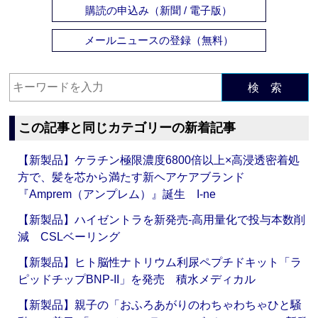
購読の申込み（新聞 / 電子版）
メールニュースの登録（無料）
検 索
この記事と同じカテゴリーの新着記事
【新製品】ケラチン極限濃度6800倍以上×高浸透密着処
方で、髪を芯から満たす新ヘアケアブランド
『Amprem（アンプレム）』誕生 I-ne
【新製品】ハイゼントラを新発売‐高用量化で投与本数削
減 CSLベーリング
【新製品】ヒト脳性ナトリウム利尿ペプチドキット「ラ
ピッドチップBNP-II」を発売 積水メディカル
【新製品】親子の「おふろあがりのわちゃわちゃひと騒