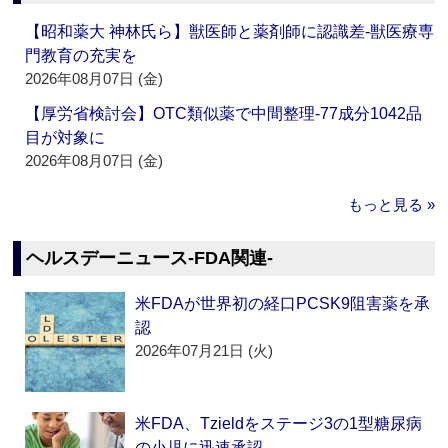
【昭和薬大 神林氏ら】獣医師と薬剤師に認識差‐獣医療専
門教育の充実を
2026年08月07日 (金)
【厚労省検討会】OTC類似薬で中間整理‐77成分1042品
目が対象に
2026年08月07日 (金)
もっと見る »
ヘルスデーニュース‐FDA関連‐
米FDAが世界初の経口PCSK9阻害薬を承
認
2026年07月21日 (火)
米FDA、Tzieldをステージ3の1型糖尿病
の小児に迅速承認