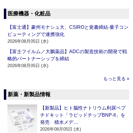
医療機器・化粧品
【富士通】豪州モナシュ大、CSIROと覚書締結‐量子コン
ピューティングで連携強化
2026年08月05日 (水)
【富士フイルム／大鵬薬品】ADCの製造技術の開発で戦
略的パートナーシップを締結
2026年08月05日 (水)
もっと見る »
新薬・新製品情報
【新製品】ヒト脳性ナトリウム利尿ペプ
チドキット「ラピッドチップBNP-II」を
発売 積水メデ…
2026年08月05日 (水)