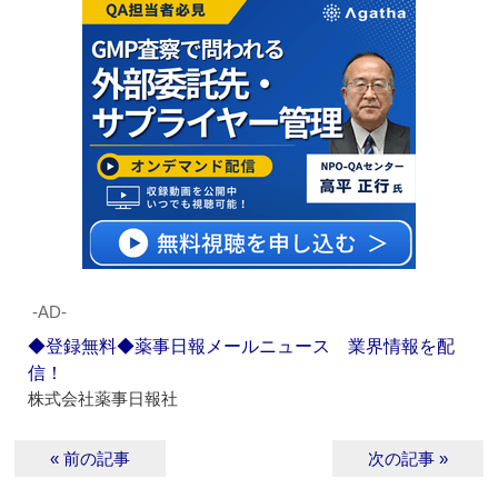
‐AD‐
◆登録無料◆薬事日報メールニュース 業界情報を配
信！
株式会社薬事日報社
« 前の記事
次の記事 »