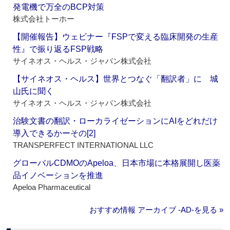
発電機で万全のBCP対策
株式会社トーホー
【開催報告】ウェビナー『FSPで変える臨床開発の生産
性』で振り返るFSP戦略
サイネオス・ヘルス・ジャパン株式会社
【サイネオス・ヘルス】世界とつなぐ「翻訳者」に 城
山氏に聞く
サイネオス・ヘルス・ジャパン株式会社
治験文書の翻訳・ローカライゼーションにAIをどれだけ
導入できるかーその[2]
TRANSPERFECT INTERNATIONAL LLC
グローバルCDMOのApeloa、日本市場に本格展開し医薬
品イノベーションを推進
Apeloa Pharmaceutical
おすすめ情報 アーカイブ ‐AD‐を見る »