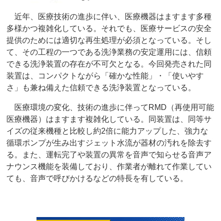
近年、医療技術の進歩に伴い、医療機器はますます多種
多様かつ複雑化している。それでも、医療サービスの安全
提供のためには適切な再生処理が必須となっている。そし
て、その工程の一つである洗浄業務の安定運用には、信頼
できる洗浄装置の存在が不可欠となる。今回発売された同
装置は、コンパクトながら「確かな性能」・「使いやす
さ」も兼ね備えた信頼できる洗浄装置となっている。
医療環境の変化、技術の進歩に伴ってRMD（再使用可能
医療機器）はますます複雑化している。同装置は、同等サ
イズの従来機種と比較し約2倍に能力アップした、強力な
循環ポンプが生み出すジェット水流が器材の汚れを除去す
る。また、運転完了や装置の異常を音声で知らせる音声ア
ナウンス機能を装備しており、作業者が離れて作業してい
ても、音声で呼びかけるなどの特長を有している。