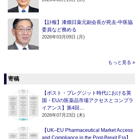
【訃報】漆畑日薬元副会長が死去‐中医協
委員など務める
2026年03月09日 (月)
もっと見る »
寄稿
【ポスト・ブレグジット時代における英
国・EUの医薬品市場アクセスとコンプラ
イアンス】第4回…
2026年07月23日 (木)
【UK–EU Pharmaceutical Market Access
and Compliance in the Post-Brexit Era】