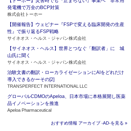
【トーホー】災害時でも『止まらない』事業へ 非常用
発電機で万全のBCP対策
株式会社トーホー
【開催報告】ウェビナー『FSPで変える臨床開発の生産
性』で振り返るFSP戦略
サイネオス・ヘルス・ジャパン株式会社
【サイネオス・ヘルス】世界とつなぐ「翻訳者」に 城
山氏に聞く
サイネオス・ヘルス・ジャパン株式会社
治験文書の翻訳・ローカライゼーションにAIをどれだけ
導入できるかーその[2]
TRANSPERFECT INTERNATIONAL LLC
グローバルCDMOのApeloa、日本市場に本格展開し医薬
品イノベーションを推進
Apeloa Pharmaceutical
おすすめ情報 アーカイブ ‐AD‐を見る »