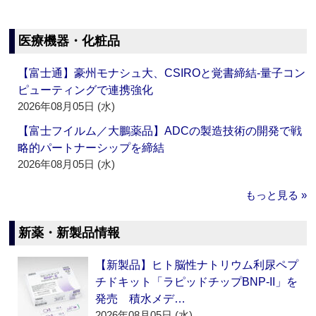
医療機器・化粧品
【富士通】豪州モナシュ大、CSIROと覚書締結‐量子コン
ピューティングで連携強化
2026年08月05日 (水)
【富士フイルム／大鵬薬品】ADCの製造技術の開発で戦
略的パートナーシップを締結
2026年08月05日 (水)
もっと見る »
新薬・新製品情報
【新製品】ヒト脳性ナトリウム利尿ペプ
チドキット「ラピッドチップBNP-II」を
発売 積水メデ…
2026年08月05日 (水)