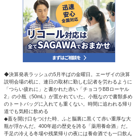
◆決算発表ラッシュの5月半ばの金曜日。エーザイの決算
説明会場の机に、連日の取材に勤しむ記者を労わるように
「つらい疲れに」と書かれた赤い「チョコラBBローヤル
2」の小瓶（50mL）が置かれていた。小瓶なので書類多め
のトートバッグに入れても重くない。時間に追われる帰り
道でも気軽に飲める
◆蓋を開け口をつけた時、ふと脳裏に黒くて赤い重厚な大
瓶が浮かんだ。400年超の歴史を誇る「薬用養命酒」だ。
手足の冷える冬場や残業帰りの夜には養命酒でも一口飲ん