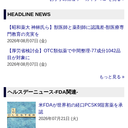
HEADLINE NEWS
【昭和薬大 神林氏ら】獣医師と薬剤師に認識差‐獣医療専
門教育の充実を
2026年08月07日 (金)
【厚労省検討会】OTC類似薬で中間整理‐77成分1042品
目が対象に
2026年08月07日 (金)
もっと見る »
ヘルスデーニュース‐FDA関連‐
米FDAが世界初の経口PCSK9阻害薬を承
認
2026年07月21日 (火)