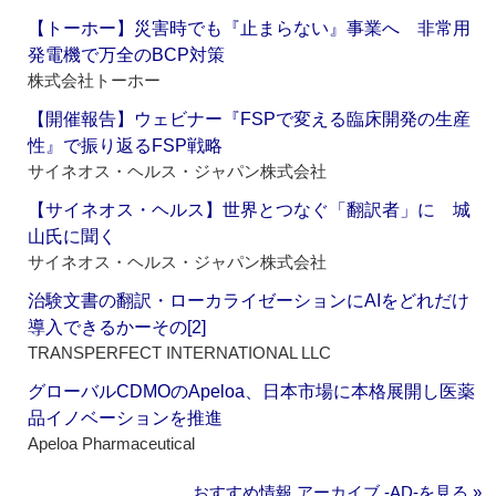
【トーホー】災害時でも『止まらない』事業へ 非常用
発電機で万全のBCP対策
株式会社トーホー
【開催報告】ウェビナー『FSPで変える臨床開発の生産
性』で振り返るFSP戦略
サイネオス・ヘルス・ジャパン株式会社
【サイネオス・ヘルス】世界とつなぐ「翻訳者」に 城
山氏に聞く
サイネオス・ヘルス・ジャパン株式会社
治験文書の翻訳・ローカライゼーションにAIをどれだけ
導入できるかーその[2]
TRANSPERFECT INTERNATIONAL LLC
グローバルCDMOのApeloa、日本市場に本格展開し医薬
品イノベーションを推進
Apeloa Pharmaceutical
おすすめ情報 アーカイブ ‐AD‐を見る »