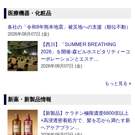
医療機器・化粧品
各社の「令和8年熊本地震」被災地への支援（順位不動）
2026年08月07日 (金)
【西川】「SUMMER BREATHING
2026」を開催‐森ビルホスピタリティーコ
ーポレーションとエステ…
2026年08月07日 (金)
もっと見る »
新薬・新製品情報
【新製品】ケラチン極限濃度6800倍以上
×高浸透密着処方で、髪を芯から満たす新
ヘアケアブラン…
2026年08月07日 (金)