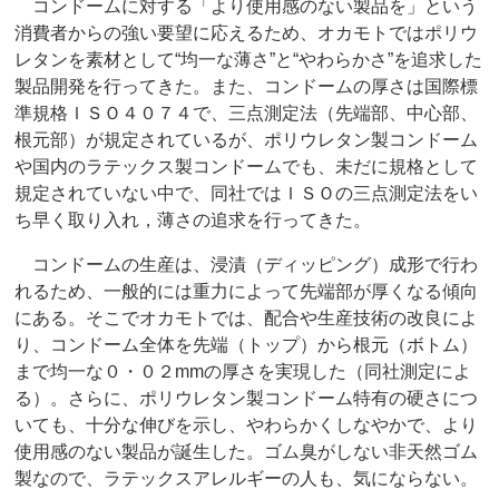
コンドームに対する「より使用感のない製品を」という
消費者からの強い要望に応えるため、オカモトではポリウ
レタンを素材として“均一な薄さ”と“やわらかさ”を追求した
製品開発を行ってきた。また、コンドームの厚さは国際標
準規格ＩＳＯ４０７４で、三点測定法（先端部、中心部、
根元部）が規定されているが、ポリウレタン製コンドーム
や国内のラテックス製コンドームでも、未だに規格として
規定されていない中で、同社ではＩＳＯの三点測定法をい
ち早く取り入れ，薄さの追求を行ってきた。
コンドームの生産は、浸漬（ディッピング）成形で行わ
れるため、一般的には重力によって先端部が厚くなる傾向
にある。そこでオカモトでは、配合や生産技術の改良によ
り、コンドーム全体を先端（トップ）から根元（ボトム）
まで均一な０・０２mmの厚さを実現した（同社測定によ
る）。さらに、ポリウレタン製コンドーム特有の硬さにつ
いても、十分な伸びを示し、やわらかくしなやかで、より
使用感のない製品が誕生した。ゴム臭がしない非天然ゴム
製なので、ラテックスアレルギーの人も、気にならない。