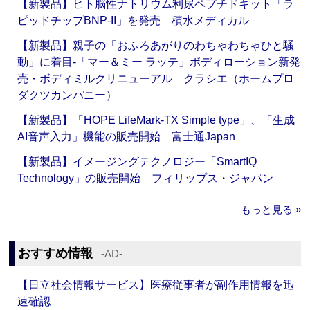
【新製品】ヒト脳性ナトリウム利尿ペプチドキット「ラ
ピッドチップBNP-II」を発売 積水メディカル
【新製品】親子の「おふろあがりのわちゃわちゃひと騒
動」に着目‐「マー＆ミー ラッテ」ボディローション新発
売・ボディミルクリニューアル クラシエ（ホームプロ
ダクツカンパニー）
【新製品】「HOPE LifeMark-TX Simple type」、「生成
AI音声入力」機能の販売開始 富士通Japan
【新製品】イメージングテクノロジー「SmartIQ
Technology」の販売開始 フィリップス・ジャパン
もっと見る »
おすすめ情報
‐AD‐
【日立社会情報サービス】医療従事者が副作用情報を迅
速確認