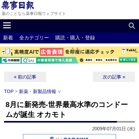
薬のことなら薬事日報ウェブサイト
新着
全カテゴリー
購読・購入・登録
« 前の記事
次の記事 »
TOP
>
新薬・新製品情報
∨
8月に新発売‐世界最高水準のコンドー
ムが誕生 オカモト
2009年07月01日 (水)