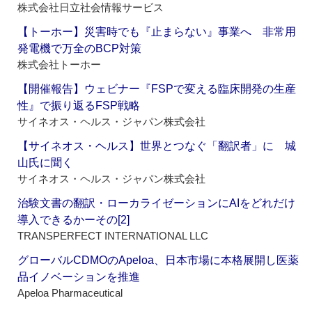
株式会社日立社会情報サービス
【トーホー】災害時でも『止まらない』事業へ 非常用
発電機で万全のBCP対策
株式会社トーホー
【開催報告】ウェビナー『FSPで変える臨床開発の生産
性』で振り返るFSP戦略
サイネオス・ヘルス・ジャパン株式会社
【サイネオス・ヘルス】世界とつなぐ「翻訳者」に 城
山氏に聞く
サイネオス・ヘルス・ジャパン株式会社
治験文書の翻訳・ローカライゼーションにAIをどれだけ
導入できるかーその[2]
TRANSPERFECT INTERNATIONAL LLC
グローバルCDMOのApeloa、日本市場に本格展開し医薬
品イノベーションを推進
Apeloa Pharmaceutical