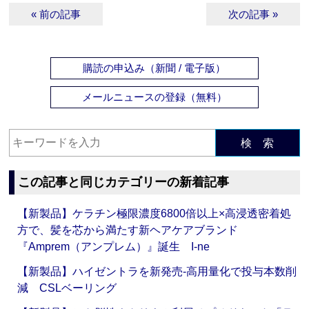
« 前の記事
次の記事 »
購読の申込み（新聞 / 電子版）
メールニュースの登録（無料）
検 索
この記事と同じカテゴリーの新着記事
【新製品】ケラチン極限濃度6800倍以上×高浸透密着処
方で、髪を芯から満たす新ヘアケアブランド
『Amprem（アンプレム）』誕生 I-ne
【新製品】ハイゼントラを新発売‐高用量化で投与本数削
減 CSLベーリング