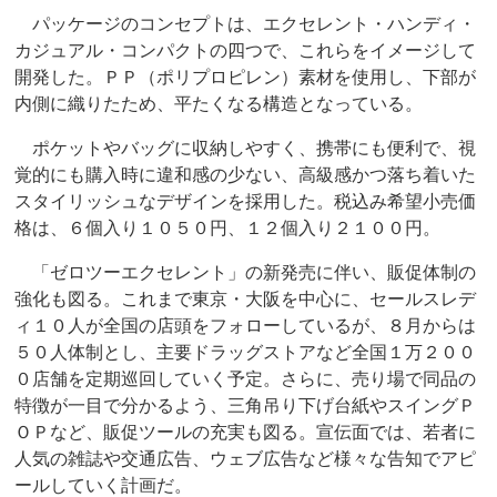
パッケージのコンセプトは、エクセレント・ハンディ・
カジュアル・コンパクトの四つで、これらをイメージして
開発した。ＰＰ（ポリプロピレン）素材を使用し、下部が
内側に織りたため、平たくなる構造となっている。
ポケットやバッグに収納しやすく、携帯にも便利で、視
覚的にも購入時に違和感の少ない、高級感かつ落ち着いた
スタイリッシュなデザインを採用した。税込み希望小売価
格は、６個入り１０５０円、１２個入り２１００円。
「ゼロツーエクセレント」の新発売に伴い、販促体制の
強化も図る。これまで東京・大阪を中心に、セールスレデ
ィ１０人が全国の店頭をフォローしているが、８月からは
５０人体制とし、主要ドラッグストアなど全国１万２００
０店舗を定期巡回していく予定。さらに、売り場で同品の
特徴が一目で分かるよう、三角吊り下げ台紙やスイングＰ
ＯＰなど、販促ツールの充実も図る。宣伝面では、若者に
人気の雑誌や交通広告、ウェブ広告など様々な告知でアピ
ールしていく計画だ。