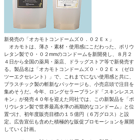
新発売の「オカモトコンドームズ０．０２Ｅｘ」
オカモトは、薄さ・素材・使用感にこだわった、ポリウ
レタン製で０・０２mmのコンドームを新開発し、８月２
４日から全国の薬局・薬店、ドラッグストア等で新発売す
る。製品名は「オカモトコンドームズ０・０２Ｅｘ（ゼロ
ツーエクセレント）」で、これまでにない使用感と共に、
プラスチック製の斬新なパッケージも、小売店頭で注目を
集めそうだ。今年、ロングセラーブランド「スキンレスス
キン」が発売４０年を迎えた同社では、この新製品を「ポ
リウレタン製で世界最高水準の画期的なコンドーム」と位
置づけ、初年度販売目標の１５億円（６万グロス）と設
定。広告宣伝も含めた積極的な販促プロモーションを展開
していく計画。