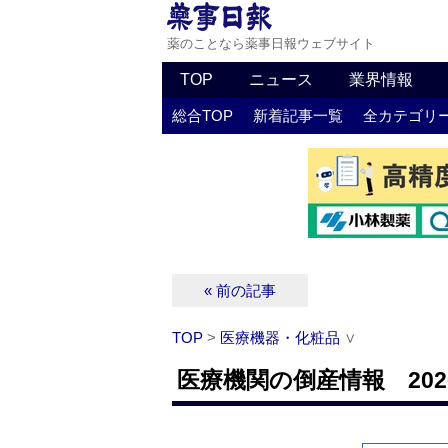
薬のことなら薬事日報ウェブサイト
TOP
ニュース
業界情報
総合TOP
新着記事一覧
全カテゴリ
« 前の記事
TOP
>
医療機器・化粧品
∨
医療機関の倒産情報 202