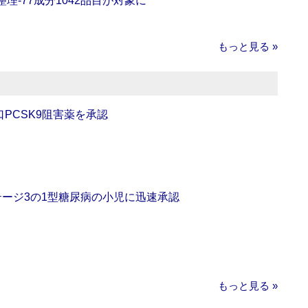
理‐77成分1042品目が対象に
もっと見る »
口PCSK9阻害薬を承認
をステージ3の1型糖尿病の小児に迅速承認
もっと見る »