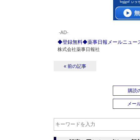
‐AD‐
◆登録無料◆薬事日報メールニュー
株式会社薬事日報社
« 前の記事
購読の
メー