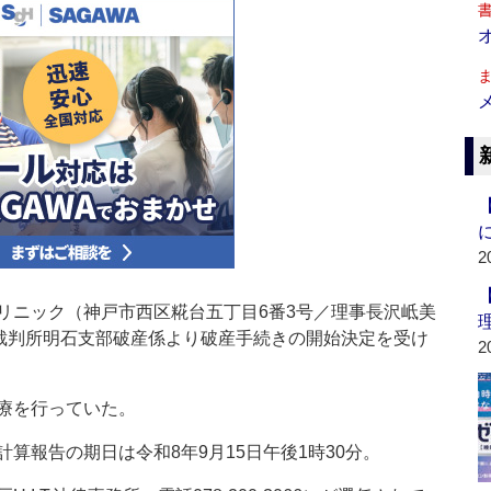
2
ニック（神戸市西区糀台五丁目6番3号／理事長沢岻美
方裁判所明石支部破産係より破産手続きの開始決定を受け
2
療を行っていた。
報告の期日は令和8年9月15日午後1時30分。