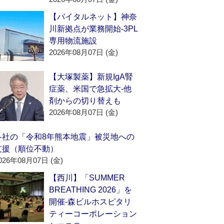
【バイタルネット】神奈
川新拠点が業務開始‐3PL
専用物流施設
2026年08月07日 (金)
【大塚製薬】新規IgA腎
症薬、米国で急拡大‐他
剤からの切り替えも
2026年08月07日 (金)
各社の「令和8年熊本地震」被災地への
支援（順位不動）
026年08月07日 (金)
【西川】「SUMMER
BREATHING 2026」を
開催‐森ビルホスピタリ
ティーコーポレーション