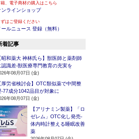
書籍、電子商材の購入はこちら
オンラインショップ
まずはご登録ください
メールニュース 登録（無料）
新着記事
【昭和薬大 神林氏ら】獣医師と薬剤師
に認識差‐獣医療専門教育の充実を
026年08月07日 (金)
【厚労省検討会】OTC類似薬で中間整
理‐77成分1042品目が対象に
026年08月07日 (金)
【アリナミン製薬】「ロ
ゼレム」OTC化し発売‐
体内時計整える睡眠改善
薬
2026年08月07日 (金)