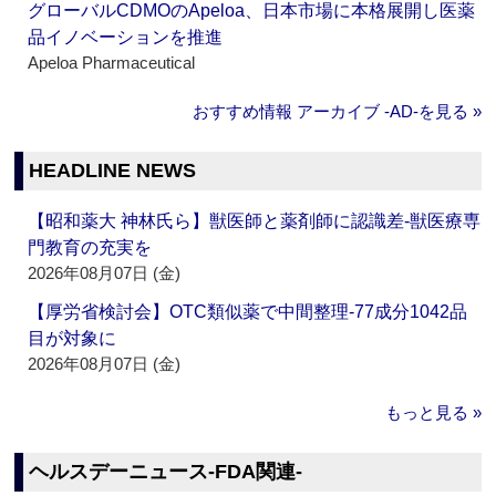
グローバルCDMOのApeloa、日本市場に本格展開し医薬
品イノベーションを推進
Apeloa Pharmaceutical
おすすめ情報 アーカイブ ‐AD‐を見る »
HEADLINE NEWS
【昭和薬大 神林氏ら】獣医師と薬剤師に認識差‐獣医療専
門教育の充実を
2026年08月07日 (金)
【厚労省検討会】OTC類似薬で中間整理‐77成分1042品
目が対象に
2026年08月07日 (金)
もっと見る »
ヘルスデーニュース‐FDA関連‐