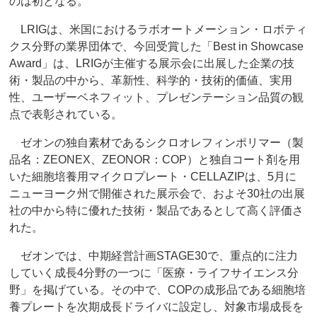
のは初となる。
LRIGは、米国におけるラボオートメーション・ロボティ
クス分野の業界団体で、今回受賞した「Best in Showcase
Award」は、LRIGが主催する展示会に出展した企業の技
術・製品の中から、革新性、科学的・技術的価値、実用
性、ユーザーベネフィット、プレゼンテーション品質の観
点で表彰されている。
ゼオンの独自素材であるシクロオレフィンポリマー（製
品名：ZEONEX、ZEONOR：COP）と独自コート剤を用
いた細胞培養用マイクロプレート・CELLAZIPは、5月に
ニューヨーク州で開催された展示会で、およそ30社の出展
社の中から特に優れた技術・製品であるとして高く評価さ
れた。
ゼオンでは、中期経営計画STAGE30で、重点的に注力
していく成長4分野の一つに「医療・ライフサイエンス分
野」を掲げている。その中で、COPの成形品である細胞培
養プレートを次期成長ドライバに設定し、対象市場成長を