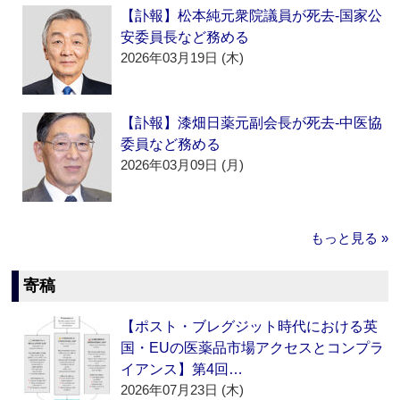
【訃報】松本純元衆院議員が死去‐国家公
安委員長など務める
2026年03月19日 (木)
【訃報】漆畑日薬元副会長が死去‐中医協
委員など務める
2026年03月09日 (月)
もっと見る »
寄稿
【ポスト・ブレグジット時代における英
国・EUの医薬品市場アクセスとコンプラ
イアンス】第4回…
2026年07月23日 (木)