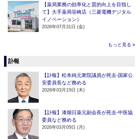
【薬局業務の効率化と質的向上を目指し
て】大手薬局笹崎店（三菱電機デジタル
イノベーション）
2026年07月31日 (金)
もっと見る »
訃報
【訃報】松本純元衆院議員が死去‐国家公
安委員長など務める
2026年03月19日 (木)
【訃報】漆畑日薬元副会長が死去‐中医協
委員など務める
2026年03月09日 (月)