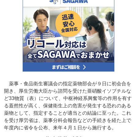
薬事・食品衛生審議会の指定薬物部会が９日に初会合を
開き、厚生労働大臣から諮問を受けた亜硝酸イソブチルな
ど33物質（表）について、中枢神経系興奮等の作用を有す
る蓋然性が高く、保健衛生上の危害が発生する恐れのある
薬物として、指定することが適当との結論に至った。これ
を受け厚労省は、薬事分科会報告などの手続きを経た上で
年度内に省令を公布、来年４月１日から施行する。