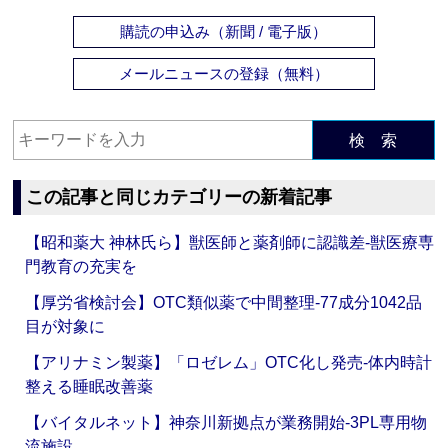
購読の申込み（新聞 / 電子版）
メールニュースの登録（無料）
検 索
この記事と同じカテゴリーの新着記事
【昭和薬大 神林氏ら】獣医師と薬剤師に認識差‐獣医療専
門教育の充実を
【厚労省検討会】OTC類似薬で中間整理‐77成分1042品
目が対象に
【アリナミン製薬】「ロゼレム」OTC化し発売‐体内時計
整える睡眠改善薬
【バイタルネット】神奈川新拠点が業務開始‐3PL専用物
流施設