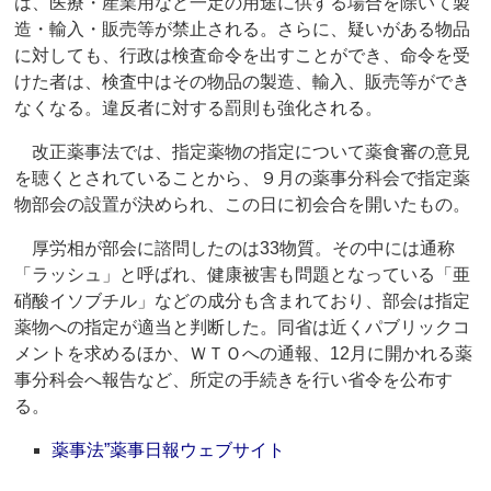
は、医療・産業用など一定の用途に供する場合を除いて製
造・輸入・販売等が禁止される。さらに、疑いがある物品
に対しても、行政は検査命令を出すことができ、命令を受
けた者は、検査中はその物品の製造、輸入、販売等ができ
なくなる。違反者に対する罰則も強化される。
改正薬事法では、指定薬物の指定について薬食審の意見
を聴くとされていることから、９月の薬事分科会で指定薬
物部会の設置が決められ、この日に初会合を開いたもの。
厚労相が部会に諮問したのは33物質。その中には通称
「ラッシュ」と呼ばれ、健康被害も問題となっている「亜
硝酸イソブチル」などの成分も含まれており、部会は指定
薬物への指定が適当と判断した。同省は近くパブリックコ
メントを求めるほか、ＷＴＯへの通報、12月に開かれる薬
事分科会へ報告など、所定の手続きを行い省令を公布す
る。
薬事法”薬事日報ウェブサイト