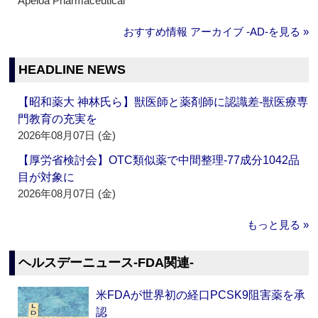
Apeloa Pharmaceutical
おすすめ情報 アーカイブ ‐AD‐を見る »
HEADLINE NEWS
【昭和薬大 神林氏ら】獣医師と薬剤師に認識差‐獣医療専
門教育の充実を
2026年08月07日 (金)
【厚労省検討会】OTC類似薬で中間整理‐77成分1042品
目が対象に
2026年08月07日 (金)
もっと見る »
ヘルスデーニュース‐FDA関連‐
米FDAが世界初の経口PCSK9阻害薬を承
認