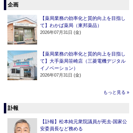
企画
【薬局業務の効率化と質的向上を目指し
て】わかば薬局（東邦薬品）
2026年07月31日 (金)
【薬局業務の効率化と質的向上を目指し
て】大手薬局笹崎店（三菱電機デジタル
イノベーション）
2026年07月31日 (金)
もっと見る »
訃報
【訃報】松本純元衆院議員が死去‐国家公
安委員長など務める