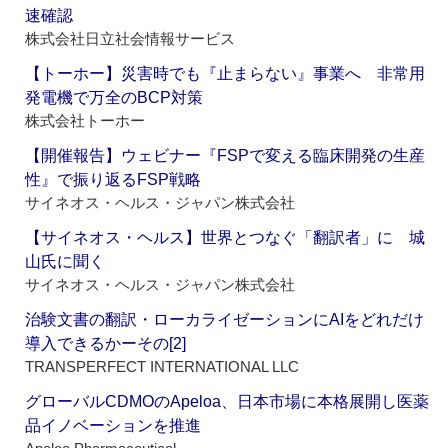
速確認
株式会社日立社会情報サービス
【トーホー】災害時でも『止まらない』事業へ 非常用
発電機で万全のBCP対策
株式会社トーホー
【開催報告】ウェビナー『FSPで変える臨床開発の生産
性』で振り返るFSP戦略
サイネオス・ヘルス・ジャパン株式会社
【サイネオス・ヘルス】世界とつなぐ「翻訳者」に 城
山氏に聞く
サイネオス・ヘルス・ジャパン株式会社
治験文書の翻訳・ローカライゼーションにAIをどれだけ
導入できるかーその[2]
TRANSPERFECT INTERNATIONAL LLC
グローバルCDMOのApeloa、日本市場に本格展開し医薬
品イノベーションを推進