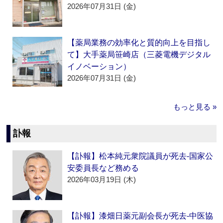
2026年07月31日 (金)
【薬局業務の効率化と質的向上を目指し
て】大手薬局笹崎店（三菱電機デジタル
イノベーション）
2026年07月31日 (金)
もっと見る »
訃報
【訃報】松本純元衆院議員が死去‐国家公
安委員長など務める
2026年03月19日 (木)
【訃報】漆畑日薬元副会長が死去‐中医協