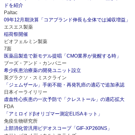
ドを紹介
Paltac
09年12月期決算「コアブランド伸長も全体では減収増益」
エスエス製薬
稲荷祭開催
ビオフェルミン製薬
7面
医薬品製造で新モデル提唱「CMO業界が覚醒する時」
ブーズ・アンド・カンパニー
希少疾患治療薬の開発ユニット設立
英グラクソ・スミスクライン
「ジェムザール」手術不能・再発乳癌の適応で追加承認
日本イーライリリー
虚血性心疾患の一次予防で「クレストール」の適応拡大
FDA
「アミロイドβオリゴマー測定ELISAキット」
免疫生物研究所
上部消化管汎用ビデオスコープ「GIF‐XP260NS」