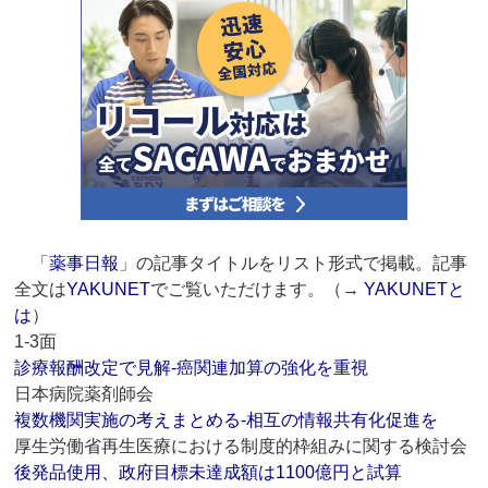
「
薬事日報
」の記事タイトルをリスト形式で掲載。記事
全文は
YAKUNET
でご覧いただけます。（→
YAKUNETと
は
）
1-3面
診療報酬改定で見解‐癌関連加算の強化を重視
日本病院薬剤師会
複数機関実施の考えまとめる‐相互の情報共有化促進を
厚生労働省再生医療における制度的枠組みに関する検討会
後発品使用、政府目標未達成額は1100億円と試算