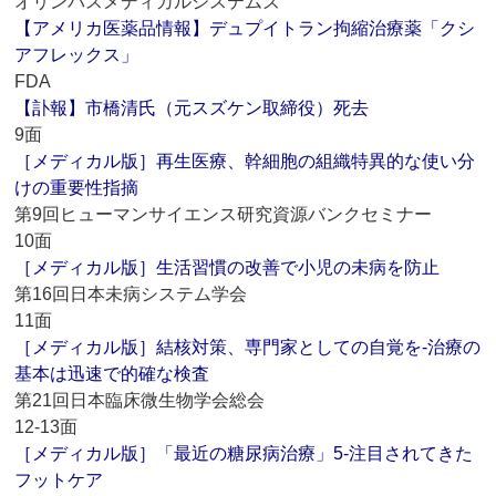
オリンパスメディカルシステムズ
【アメリカ医薬品情報】デュプイトラン拘縮治療薬「クシ
アフレックス」
FDA
【訃報】市橋清氏（元スズケン取締役）死去
9面
［メディカル版］再生医療、幹細胞の組織特異的な使い分
けの重要性指摘
第9回ヒューマンサイエンス研究資源バンクセミナー
10面
［メディカル版］生活習慣の改善で小児の未病を防止
第16回日本未病システム学会
11面
［メディカル版］結核対策、専門家としての自覚を‐治療の
基本は迅速で的確な検査
第21回日本臨床微生物学会総会
12-13面
［メディカル版］「最近の糖尿病治療」5‐注目されてきた
フットケア