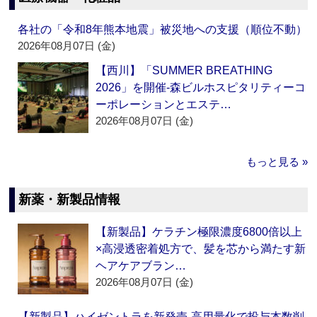
各社の「令和8年熊本地震」被災地への支援（順位不動）
2026年08月07日 (金)
【西川】「SUMMER BREATHING
2026」を開催‐森ビルホスピタリティーコ
ーポレーションとエステ…
2026年08月07日 (金)
もっと見る »
新薬・新製品情報
【新製品】ケラチン極限濃度6800倍以上
×高浸透密着処方で、髪を芯から満たす新
ヘアケアブラン…
2026年08月07日 (金)
【新製品】ハイゼントラを新発売‐高用量化で投与本数削