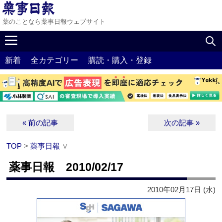
薬のことなら薬事日報ウェブサイト
新着
全カテゴリー
購読・購入・登録
« 前の記事
次の記事 »
TOP
>
薬事日報
∨
薬事日報 2010/02/17
2010年02月17日 (水)