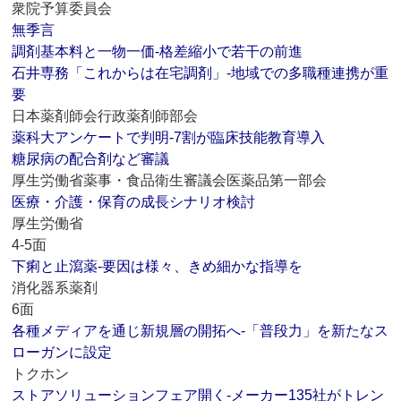
衆院予算委員会
無季言
調剤基本料と一物一価‐格差縮小で若干の前進
石井専務「これからは在宅調剤」‐地域での多職種連携が重
要
日本薬剤師会行政薬剤師部会
薬科大アンケートで判明‐7割が臨床技能教育導入
糖尿病の配合剤など審議
厚生労働省薬事・食品衛生審議会医薬品第一部会
医療・介護・保育の成長シナリオ検討
厚生労働省
4-5面
下痢と止瀉薬‐要因は様々、きめ細かな指導を
消化器系薬剤
6面
各種メディアを通じ新規層の開拓へ‐「普段力」を新たなス
ローガンに設定
トクホン
ストアソリューションフェア開く‐メーカー135社がトレン