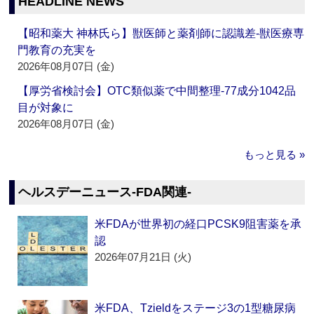
HEADLINE NEWS
【昭和薬大 神林氏ら】獣医師と薬剤師に認識差‐獣医療専
門教育の充実を
2026年08月07日 (金)
【厚労省検討会】OTC類似薬で中間整理‐77成分1042品
目が対象に
2026年08月07日 (金)
もっと見る »
ヘルスデーニュース‐FDA関連‐
米FDAが世界初の経口PCSK9阻害薬を承
認
2026年07月21日 (火)
米FDA、Tzieldをステージ3の1型糖尿病