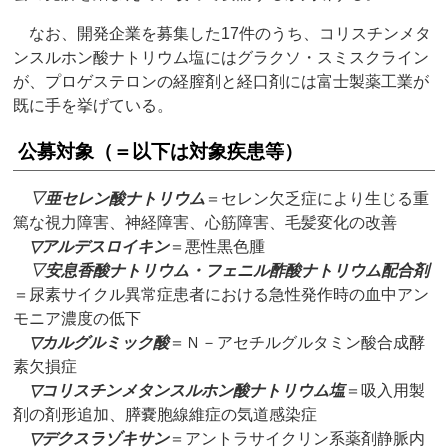
なお、開発企業を募集した17件のうち、コリスチンメタ
ンスルホン酸ナトリウム塩にはグラクソ・スミスクライン
が、プロゲステロンの経膣剤と経口剤には富士製薬工業が
既に手を挙げている。
公募対象（＝以下は対象疾患等）
▽
亜セレン酸ナトリウム
＝セレン欠乏症により生じる重
篤な視力障害、神経障害、心筋障害、毛髪変化の改善
▽
アルデスロイキン
＝悪性黒色腫
▽
安息香酸ナトリウム・フェニル酢酸ナトリウム配合剤
＝尿素サイクル異常症患者における急性発作時の血中アン
モニア濃度の低下
▽
カルグルミック酸
＝Ｎ－アセチルグルタミン酸合成酵
素欠損症
▽
コリスチンメタンスルホン酸ナトリウム塩
＝吸入用製
剤の剤形追加、膵嚢胞線維症の気道感染症
▽
デクスラゾキサン
＝アントラサイクリン系薬剤静脈内