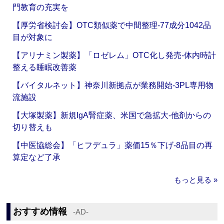
門教育の充実を
【厚労省検討会】OTC類似薬で中間整理‐77成分1042品
目が対象に
【アリナミン製薬】「ロゼレム」OTC化し発売‐体内時計
整える睡眠改善薬
【バイタルネット】神奈川新拠点が業務開始‐3PL専用物
流施設
【大塚製薬】新規IgA腎症薬、米国で急拡大‐他剤からの
切り替えも
【中医協総会】「ヒフデュラ」薬価15％下げ‐8品目の再
算定など了承
もっと見る »
おすすめ情報
‐AD‐