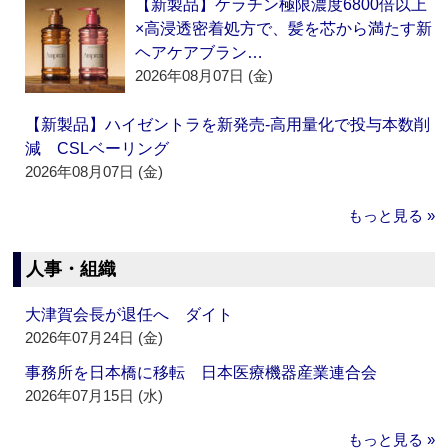
【新製品】ケラチン極限濃度6800倍以上
×高浸透密着処方で、髪を芯から満たす新
ヘアケアブラン…
2026年08月07日 (金)
【新製品】ハイゼントラを新発売‐高用量化で投与本数削
減 CSLベーリング
2026年08月07日 (金)
もっと見る »
人事・組織
大津賀会長が退任へ ダイト
2026年07月24日 (金)
事務所を日本橋に移転 日本医療機器産業連合会
2026年07月15日 (水)
もっと見る »