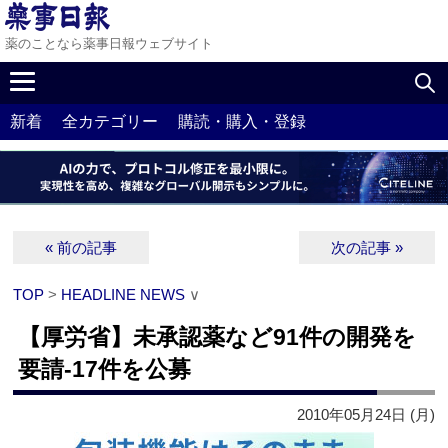
薬のことなら薬事日報ウェブサイト
新着
全カテゴリー
購読・購入・登録
« 前の記事
次の記事 »
TOP
>
HEADLINE NEWS
∨
【厚労省】未承認薬など91件の開発を
要請‐17件を公募
2010年05月24日 (月)