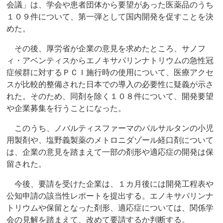
会議」は、学会や患者団体から要望があった医薬品のうち
１０９件について、第一弾として国内開発を促すことを決
めた。
その後、厚労省が企業の意見を求めたところ、サノフ
ィ・アベンティスからエノキサパリンナトリウムの急性冠
症候群に対するＰＣＩ施行時の使用について、医療アクセ
スが比較的整備された日本での導入の必要性に疑義が示さ
れた。そのため、同剤を除く１０８件について、開発要望
や企業募集を行うことになった。
このうち、ノバルティスファーマのバルサルタンの小児
用製剤や、塩野義製薬のメトロニダゾール経口剤について
は、企業の意見を踏まえて一部の剤形や適応症の開発は保
留された。
今後、要請を受けた企業は、１カ月後には開発工程表や
公知申請の該当性レポートを提出する。エノキサパリンナ
トリウムや保留となった剤形、適応症については、関係学
会の見解を踏まえて、改めて要請するか判断する。