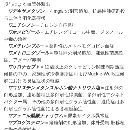
投与による血管外漏出
▽
デキサメタゾン
＝４mg錠の剤形追加、抗悪性腫瘍剤投
与に伴う消化器症状
▽
ニチシノン
＝チロシン血症I型
▽
ホメピゾール
＝エチレングリコール中毒、メタノール
中毒の治療
▽
メチレンブル
ー＝薬剤性のメトヘモグロビン血症
▽
メトロニダゾール
＝静注剤の剤形追加、嫌気性菌感染
症、アメーバ赤痢
▽
リロナセプト
＝12歳以上のクリオピリン関連周期熱症
候群の中の、家族性寒冷蕁麻疹症およびMuckle-Wells症候
群における炎症症状の軽減
▽
コリスチンメタンスルホン酸ナトリウム塩
＝注射剤の
剤形追加、適応菌種は多剤耐性緑膿菌、多剤耐性アシネト
バクター属、その他の多剤耐性グラム陰性菌。適応症は多
剤耐性グラム陰性菌による各種感染症
▽
フェニル酪酸ナトリウム
＝尿素サイクル異常症
▽
プロゲステロン
＝経腟剤の剤形追加、体外受精‐胚移植
の際の黄体補充