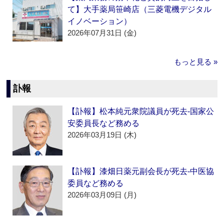
て】大手薬局笹崎店（三菱電機デジタル
イノベーション）
2026年07月31日 (金)
もっと見る »
訃報
【訃報】松本純元衆院議員が死去‐国家公
安委員長など務める
2026年03月19日 (木)
【訃報】漆畑日薬元副会長が死去‐中医協
委員など務める
2026年03月09日 (月)