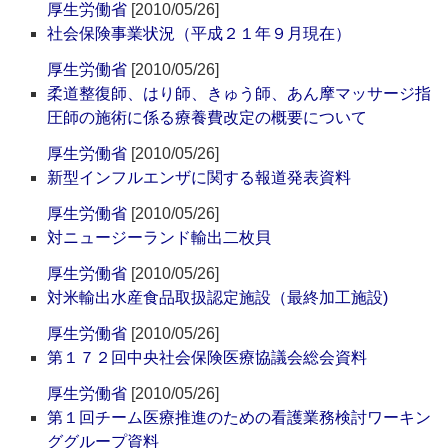
厚生労働省
[2010/05/26]
社会保険事業状況（平成２１年９月現在）
厚生労働省
[2010/05/26]
柔道整復師、はり師、きゅう師、あん摩マッサージ指
圧師の施術に係る療養費改定の概要について
厚生労働省
[2010/05/26]
新型インフルエンザに関する報道発表資料
厚生労働省
[2010/05/26]
対ニュージーランド輸出二枚貝
厚生労働省
[2010/05/26]
対米輸出水産食品取扱認定施設（最終加工施設)
厚生労働省
[2010/05/26]
第１７２回中央社会保険医療協議会総会資料
厚生労働省
[2010/05/26]
第１回チーム医療推進のための看護業務検討ワーキン
ググループ資料