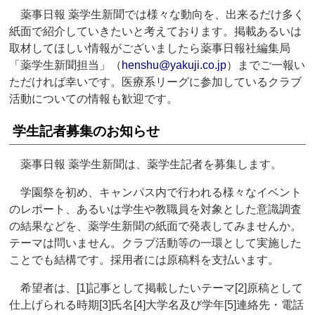
薬事日報 薬学生新聞では様々な動向を、出来るだけ多く
紙面で紹介していきたいと考えております。掲載あるいは
取材してほしい情報がございましたら薬事日報社編集局
「薬学生新聞担当」（
henshu@yakuji.co.jp
）までご一報い
ただければ幸いです。医療系リーグに参加しているクラブ
活動についての情報も歓迎です。
学生記者募集のお知らせ
薬事日報 薬学生新聞は、薬学生記者を募集します。
学園祭を初め、キャンパス内で行われる様々なイベント
のレポート、あるいは学生や教職員を対象とした意識調査
の結果などを、薬学生新聞の紙面で発表してみませんか。
テーマは問いません。クラブ活動等の一環として実施した
ことでも結構です。採用者には原稿料を支払います。
希望者は、[1]記事として掲載したいテーマ[2]原稿として
仕上げられる時期[3]氏名[4]大学名及び学年[5]連絡先・電話