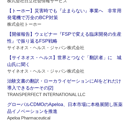
株式会社日立社会情報サービス
【トーホー】災害時でも『止まらない』事業へ 非常用
発電機で万全のBCP対策
株式会社トーホー
【開催報告】ウェビナー『FSPで変える臨床開発の生産
性』で振り返るFSP戦略
サイネオス・ヘルス・ジャパン株式会社
【サイネオス・ヘルス】世界とつなぐ「翻訳者」に 城
山氏に聞く
サイネオス・ヘルス・ジャパン株式会社
治験文書の翻訳・ローカライゼーションにAIをどれだけ
導入できるかーその[2]
TRANSPERFECT INTERNATIONAL LLC
グローバルCDMOのApeloa、日本市場に本格展開し医薬
品イノベーションを推進
Apeloa Pharmaceutical