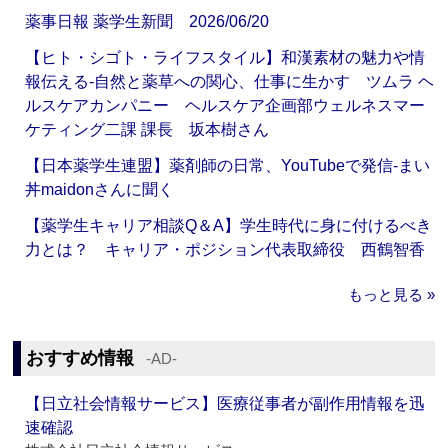
薬事日報 薬学生新聞 2026/06/20
【ヒト・シゴト・ライフスタイル】和漢素材の魅力や情
報伝える‐自然と薬草への関心、仕事に生かす ツムラ ヘ
ルスケアカンパニー ヘルスケア企画部ウェルネスマー
ケティング二課 課長 坂本樹さん
【日本薬学生連盟】薬剤師の日常、YouTubeで発信‐まい
丼maidonさんに聞く
【薬学生キャリア相談Q＆A】学生時代に身に付けるべき
力とは？ キャリア・ポジション代表取締役 西鶴智香
もっと見る »
おすすめ情報
‐AD‐
【日立社会情報サービス】医療従事者が副作用情報を迅
速確認