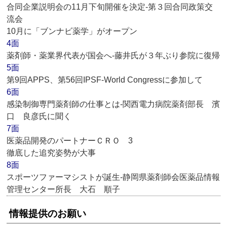
合同企業説明会の11月下旬開催を決定‐第３回合同政策交
流会
10月に「ブンナビ薬学」がオープン
4面
薬剤師・薬業界代表が国会へ‐藤井氏が３年ぶり参院に復帰
5面
第9回APPS、第56回IPSF-World Congressに参加して
6面
感染制御専門薬剤師の仕事とは‐関西電力病院薬剤部長 濱
口 良彦氏に聞く
7面
医薬品開発のパートナーＣＲＯ 3
徹底した追究姿勢が大事
8面
スポーツファーマシストが誕生‐静岡県薬剤師会医薬品情報
管理センター所長 大石 順子
情報提供のお願い