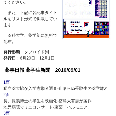
てください。
また、下記に各記事タイト
ルをリスト形式で掲載してい
ます。
薬科大学、薬学部に無料で
配布。
発行形態
：タブロイド判
発行日
：6月20日、12月1日
薬事日報 薬学生新聞 2010/09/01
1面
私立薬大協が入学志願者調査‐止まらぬ受験生の薬学離れ
2面
長井長義博士の半生を映画化‐徳島大有志が製作
地元病院でミニコンサート‐東薬「ハルモニア」
3面