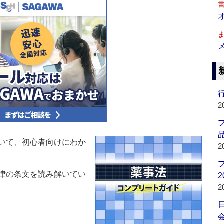
行
2
品
いて、初心者向けにわか
2
律の条文を読み解いてい
2
2
会