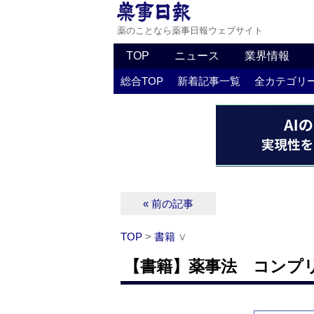
薬のことなら薬事日報ウェブサイト
TOP
ニュース
業界情報
総合TOP
新着記事一覧
全カテゴリ
« 前の記事
TOP
>
書籍
∨
【書籍】薬事法 コンプ