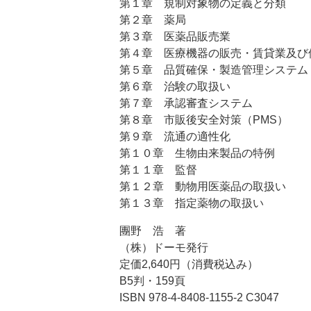
第１章 規制対象物の定義と分類
第２章 薬局
第３章 医薬品販売業
第４章 医療機器の販売・賃貸業及び
第５章 品質確保・製造管理システム
第６章 治験の取扱い
第７章 承認審査システム
第８章 市販後安全対策（PMS）
第９章 流通の適性化
第１０章 生物由来製品の特例
第１１章 監督
第１２章 動物用医薬品の取扱い
第１３章 指定薬物の取扱い
團野 浩 著
（株）ドーモ発行
定価2,640円（消費税込み）
B5判・159頁
ISBN 978-4-8408-1155-2 C3047