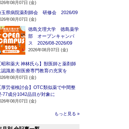
026年08月07日 (金)
埼玉県病院薬剤師会 研修会 2026/09
026年08月07日 (金)
徳島文理大学 徳島薬学
部 オープンキャンパ
ス 2026/08-2026/09
2026年08月07日 (金)
【昭和薬大 神林氏ら】獣医師と薬剤師
に認識差‐獣医療専門教育の充実を
026年08月07日 (金)
【厚労省検討会】OTC類似薬で中間整
理‐77成分1042品目が対象に
026年08月07日 (金)
もっと見る »