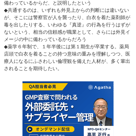
備わっているからだ、と説明したという
◆共通するのは、いずれも外見上からの判断には違いない
が、そこには警察官が人を襲ったり、白衣を着た薬剤師が
毒を出したりする、いわゆる『真逆』の行為を行うはずが
ないという、相当の信頼感が職業として、さらには外見イ
メージの中に備わっているからだろう
◆薬学６年制で、１年半後には第１期生が卒業する。薬局
店頭で白衣を着ることの持つ意味の重みを理解しつつ、医
療人になるにふさわしい倫理観を備えた人材が、多く輩出
されることを期待したい。