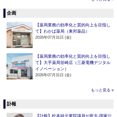
企画
【薬局業務の効率化と質的向上を目指し
て】わかば薬局（東邦薬品）
2026年07月31日 (金)
【薬局業務の効率化と質的向上を目指し
て】大手薬局笹崎店（三菱電機デジタル
イノベーション）
2026年07月31日 (金)
もっと見る »
訃報
【訃報】松本純元衆院議員が死去‐国家公