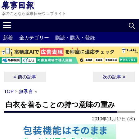
薬のことなら薬事日報ウェブサイト
新着
全カテゴリー
購読・購入・登録
« 前の記事
次の記事 »
TOP
>
無季言
∨
白衣を着ることの持つ意味の重み
2010年11月17日 (水)