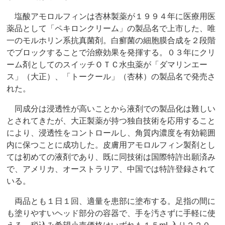
塩酸アモロルフィンは杏林製薬が１９９４年に医療用医
薬品として「ペキロンクリーム」の製品名で上市した、唯
一のモルホリン系抗真菌剤。白癬菌の細胞膜合成を２段階
でブロックすることで治療効果を発揮する。０３年にクリ
ーム剤としてのスイッチＯＴＣ水虫薬が「ダマリンエー
ス」（大正）、「トークール」（杏林）の製品名で発売さ
れた。
同成分は浸透性が高いことから液剤での製品化は難しい
とされてきたが、大正製薬が持つ独自技術を応用すること
により、浸透性をコントロールし、角質内濃度を有効範囲
内に保つことに成功した。皮膚用アモロルフィン製剤とし
ては初めての液剤であり、既に同技術は国際特許出願済み
で、アメリカ、オーストラリア、中国では特許登録されて
いる。
両品とも１日１回、適量を患部に塗布する。足指の間に
も塗りやすいヘッド部分の容器で、手を汚さずに手軽に使