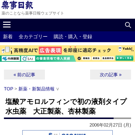
薬のことなら薬事日報ウェブサイト
新着
全カテゴリー
購読・購入・登録
« 前の記事
次の記事 »
TOP
>
新薬・新製品情報
∨
塩酸アモロルフィンで初の液剤タイプ
水虫薬 大正製薬、杏林製薬
2006年02月27日 (月)