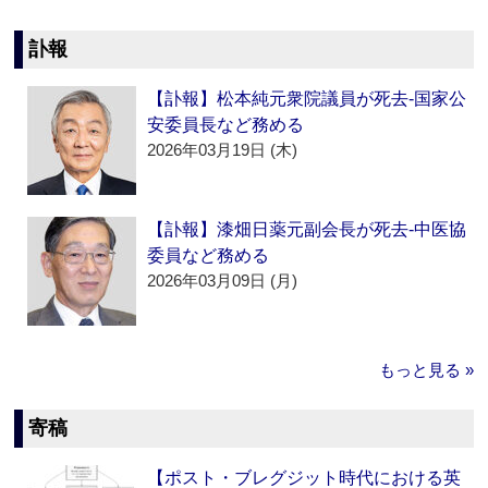
訃報
【訃報】松本純元衆院議員が死去‐国家公
安委員長など務める
2026年03月19日 (木)
【訃報】漆畑日薬元副会長が死去‐中医協
委員など務める
2026年03月09日 (月)
もっと見る »
寄稿
【ポスト・ブレグジット時代における英