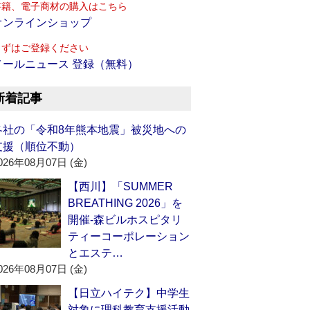
書籍、電子商材の購入はこちら
オンラインショップ
まずはご登録ください
メールニュース 登録（無料）
新着記事
各社の「令和8年熊本地震」被災地への
支援（順位不動）
026年08月07日 (金)
【西川】「SUMMER
BREATHING 2026」を
開催‐森ビルホスピタリ
ティーコーポレーション
とエステ…
026年08月07日 (金)
【日立ハイテク】中学生
対象に理科教育支援活動