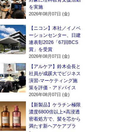
を実施
2026年08月07日 (金)
【ニコン】本社／イノベ
ーションセンター、日建
連表彰2026「67回BCS
賞」を受賞
2026年08月07日 (金)
【アルケア】鈴木会長と
社員が成蹊大でビジネス
演習‐マーケティング施
策を評価・アドバイス
2026年08月07日 (金)
【新製品】ケラチン極限
濃度6800倍以上×高浸透
密着処方で、髪を芯から
満たす新ヘアケアブラ