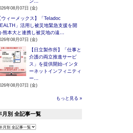
ン…
026年08月07日 (金)
【ウィーメックス】「Teladoc
HEALTH」活用し被災地緊急支援を開
始‐熊本大と連携し被災地の遠…
026年08月07日 (金)
【日立製作所】「仕事と
介護の両立推進サービ
ス」を提供開始‐インタ
ーネットインフィニティ
ー…
026年08月07日 (金)
もっと見る »
年月別 全記事一覧