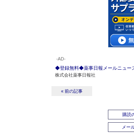
‐AD‐
◆登録無料◆薬事日報メールニュー
株式会社薬事日報社
« 前の記事
購読の
メー