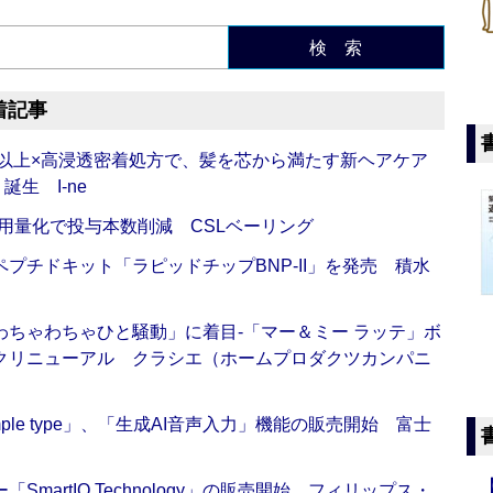
検 索
着記事
倍以上×高浸透密着処方で、髪を芯から満たす新ヘアケア
生 I-ne
用量化で投与本数削減 CSLベーリング
プチドキット「ラピッドチップBNP-II」を発売 積水
ちゃわちゃひと騒動」に着目‐「マー＆ミー ラッテ」ボ
クリニューアル クラシエ（ホームプロダクツカンパニ
 Simple type」、「生成AI音声入力」機能の販売開始 富士
artIQ Technology」の販売開始 フィリップス・