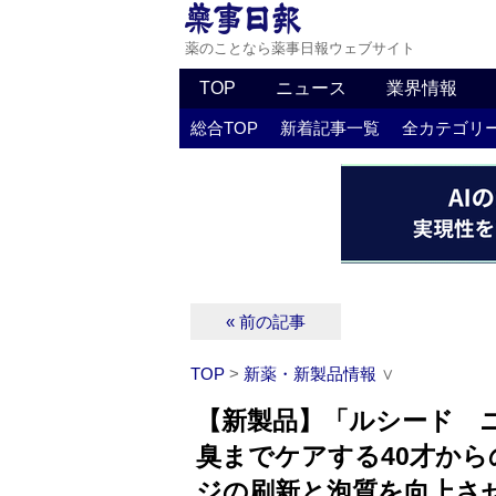
薬のことなら薬事日報ウェブサイト
TOP
ニュース
業界情報
総合TOP
新着記事一覧
全カテゴリ
« 前の記事
TOP
>
新薬・新製品情報
∨
【新製品】「ルシード 
臭までケアする40才か
ジの刷新と泡質を向上さ